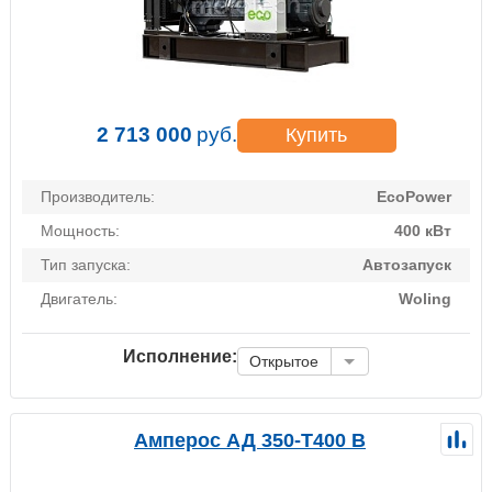
2 713 000
руб.
Купить
Производитель:
EcoPower
Мощность:
400 кВт
Тип запуска:
Автозапуск
Двигатель:
Woling
Исполнение:
Открытое
Амперос АД 350-Т400 B