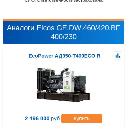
СРО. Ответственность застрахована
Аналоги Elcos GE.DW.460/420.BF
400/230
EcoPower АД350-T400ECO R
2 496 000
руб.
Купить