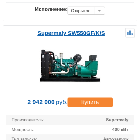
Исполнение:
Открытое
Supermaly SW550GF/K/S
2 942 000
руб.
Купить
Производитель:
Supermaly
Мощность:
400 кВт
Тип запуска:
Автозапуск