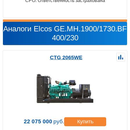
СРО. Ответственность застрахована
Аналоги Elcos GE.MH.1900/1730.BF
400/230
CTG 2065WE
22 075 000
руб.
Купить