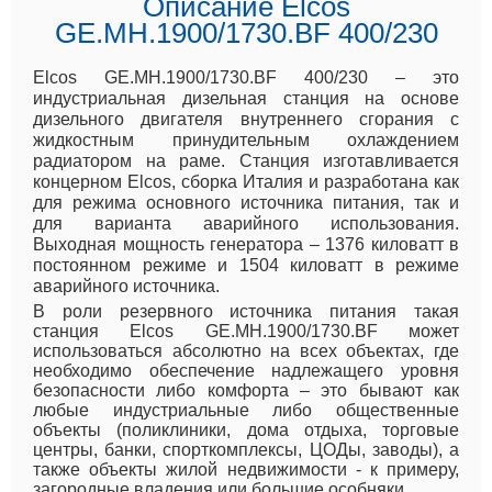
Описание Elcos
GE.MH.1900/1730.BF 400/230
Elcos GE.MH.1900/1730.BF 400/230 – это
индустриальная дизельная станция на основе
дизельного двигателя внутреннего сгорания с
жидкостным принудительным охлаждением
радиатором на раме. Станция изготавливается
концерном Elcos, сборка Италия и разработана как
для режима основного источника питания, так и
для варианта аварийного использования.
Выходная мощность генератора – 1376 киловатт в
постоянном режиме и 1504 киловатт в режиме
аварийного источника.
В роли резервного источника питания такая
станция Elcos GE.MH.1900/1730.BF может
использоваться абсолютно на всех объектах, где
необходимо обеспечение надлежащего уровня
безопасности либо комфорта – это бывают как
любые индустриальные либо общественные
объекты (поликлиники, дома отдыха, торговые
центры, банки, спорткомплексы, ЦОДы, заводы), а
также объекты жилой недвижимости - к примеру,
загородные владения или большие особняки.