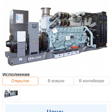
Исполнение
Открытое
В кожухе
В контейнере
Цена: