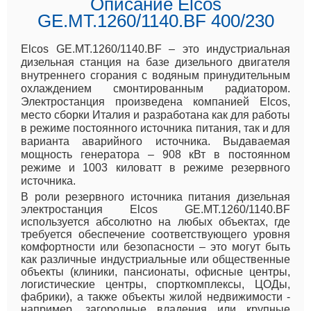
Описание Elcos
GE.MT.1260/1140.BF 400/230
Elcos GE.MT.1260/1140.BF – это индустриальная
дизельная станция на базе дизельного двигателя
внутреннего сгорания с водяным принудительным
охлаждением смонтированным радиатором.
Электростанция произведена компанией Elcos,
место сборки Италия и разработана как для работы
в режиме постоянного источника питания, так и для
варианта аварийного источника. Выдаваемая
мощность генератора – 908 кВт в постоянном
режиме и 1003 киловатт в режиме резервного
источника.
В роли резервного источника питания дизельная
электростанция Elcos GE.MT.1260/1140.BF
используется абсолютно на любых объектах, где
требуется обеспечение соответствующего уровня
комфортности или безопасности – это могут быть
как различные индустриальные или общественные
объекты (клиники, пансионаты, офисные центры,
логистические центры, спорткомплексы, ЦОДы,
фабрики), а также объекты жилой недвижимости -
например, загородные владения или крупные