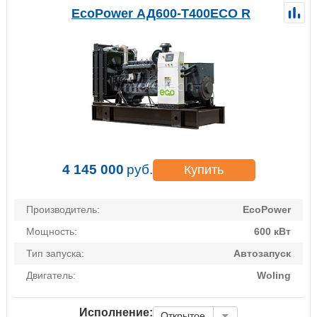
EcoPower АД600-T400ECO R
4 145 000
руб.
Купить
Производитель:
EcoPower
Мощность:
600 кВт
Тип запуска:
Автозапуск
Двигатель:
Woling
Исполнение:
Открытое