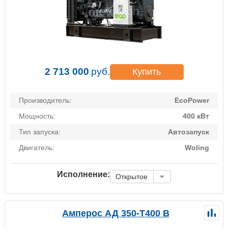
2 713 000
руб.
Купить
Производитель:
EcoPower
Мощность:
400 кВт
Тип запуска:
Автозапуск
Двигатель:
Woling
Исполнение:
Открытое
Амперос АД 350-Т400 B