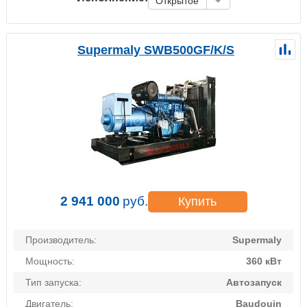
Открытое
Supermaly SWB500GF/K/S
2 941 000
руб.
Купить
Производитель:
Supermaly
Мощность:
360 кВт
Тип запуска:
Автозапуск
Двигатель:
Baudouin