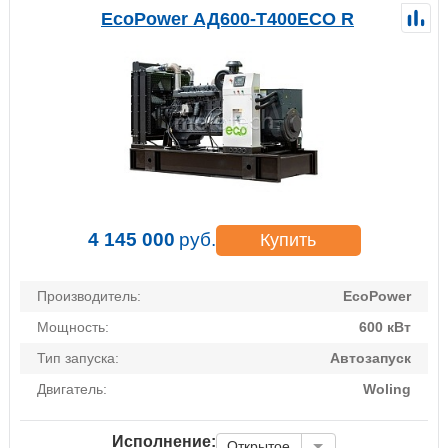
EcoPower АД600-T400ECO R
4 145 000
руб.
Купить
Производитель:
EcoPower
Мощность:
600 кВт
Тип запуска:
Автозапуск
Двигатель:
Woling
Исполнение:
Открытое