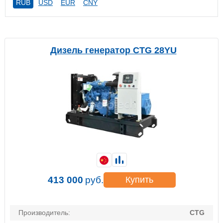
RUB
USD
EUR
CNY
Дизель генератор CTG 28YU
413 000
руб.
Купить
Производитель:
CTG