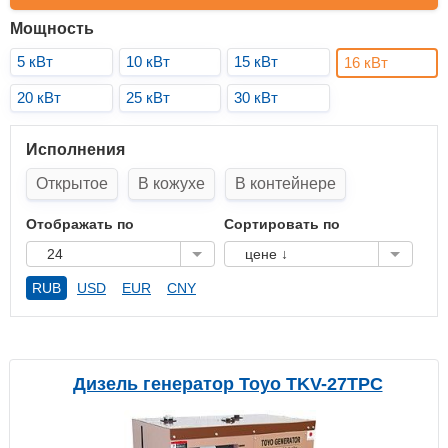
Мощность
5 кВт
10 кВт
15 кВт
16 кВт
20 кВт
25 кВт
30 кВт
Исполнения
Открытое
В кожухе
В контейнере
Отображать по
Сортировать по
24
цене ↓
RUB
USD
EUR
CNY
Дизель генератор Toyo TKV-27TPC