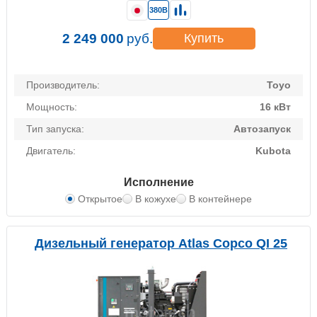
380В
2 249 000
руб.
Купить
Производитель:
Toyo
Мощность:
16 кВт
Тип запуска:
Автозапуск
Двигатель:
Kubota
Исполнение
Открытое
В кожухе
В контейнере
Дизельный генератор Atlas Copco QI 25