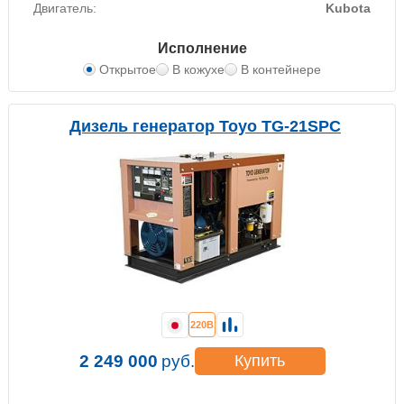
Двигатель:
Kubota
Исполнение
Открытое
В кожухе
В контейнере
Дизель генератор Toyo TG-21SPC
220В
2 249 000
руб.
Купить