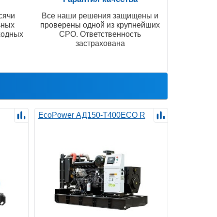
сячи
Все наши решения защищены и
ьных
проверены одной из крупнейших
ходных
СРО. Ответственность
застрахована
EcoPower АД150-T400ECO R