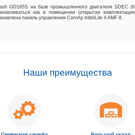
sh GD165S на базе промышленного двигателя SDEC (Ки
навливаться как в помещении (открытая комплектация
ановлена панель управления ComAp InteliLite 4 AMF 8.
Наши преимущества
Сервисная служба
Большой склад