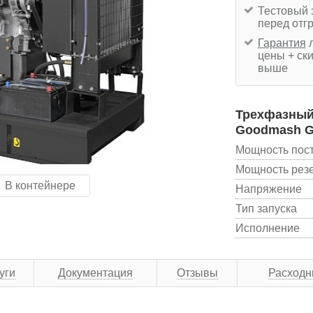
Тестовый 
перед отг
Гарантия
л
цены + ски
выше
Трехфазный 
Goodmash 
Мощность пос
Мощность рез
В контейнере
Напряжение
Тип запуска
Исполнение
уги
Документация
Отзывы
Расходн