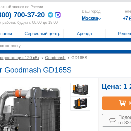
атный звонок по России
Ваш город
Тел
800) 700-37-20
Москва
+7 
 работы: будни с 08:00 до 19:00
мпании
Сервисный центр
Аренда
Решен
ктростанции 120 кВт
Goodmash
GD165S
Вт Goodmash GD165S
Цена:
1 
Подоб
от 82