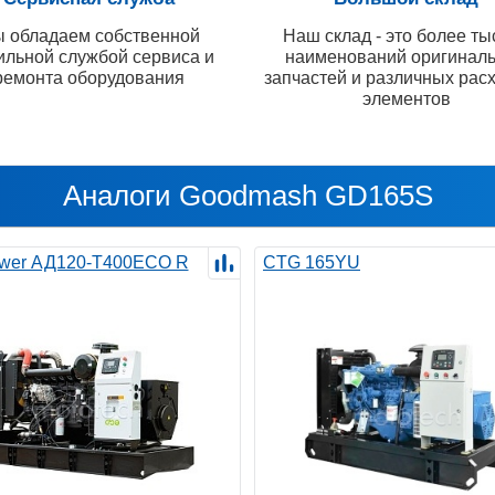
 обладаем собственной
Наш склад - это более ты
ильной службой сервиса и
наименований оригинал
ремонта оборудования
запчастей и различных рас
элементов
Аналоги Goodmash GD165S
wer АД120-T400ECO R
CTG 165YU