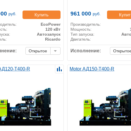
000
961 000
руб.
руб.
Купить
Купит
одитель:
EcoPower
Производитель:
сть:
120 кВт
Мощность:
пуска:
Автозапуск
Тип запуска:
Авто
ель:
Ricardo
Двигатель:
нение:
Исполнение:
Открытое
Открыто
 АД120-Т400-R
Motor АД150-Т400-R