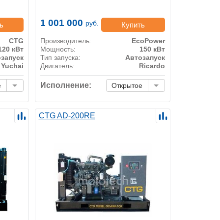
1 001 000
руб.
ь
Купить
CTG
Производитель:
EcoPower
120 кВт
Мощность:
150 кВт
запуск
Тип запуска:
Автозапуск
Yuchai
Двигатель:
Ricardo
Исполнение:
е
Открытое
CTG AD-200RE