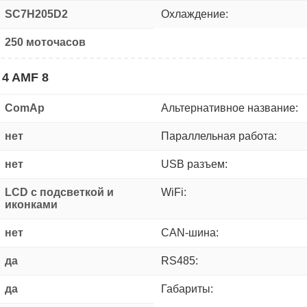
SC7H205D2
Охлаждение:
250 моточасов
 4 AMF 8
ComAp
Альтернативное название:
нет
Параллельная работа:
нет
USB разъем:
LCD с подсветкой и
WiFi:
иконками
нет
CAN-шина:
да
RS485:
да
Габариты: