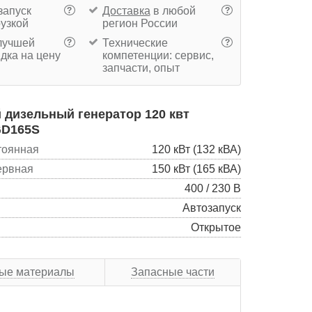
запуск
Доставка
в любой
?
?
рузкой
регион России
учшей
Технические
?
?
дка на цену
компетенции: сервис,
запчасти, опыт
дизельный генератор 120 квт
GD165S
тоянная
120 кВт (132 кВА)
ервная
150 кВт (165 кВА)
400 / 230 В
Автозапуск
Открытое
ые материалы
Запасные части