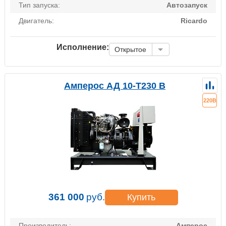
Тип запуска:
Автозапуск
Двигатель:
Ricardo
Исполнение:
Открытое
Амперос АД 10-Т230 B
220В
361 000
руб.
Купить
Производитель:
Амперос