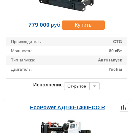
779 000
руб.
Купить
Производитель:
CTG
Мощность:
80 кВт
Тип запуска:
Автозапуск
Двигатель:
Yuchai
Исполнение:
Открытое
EcoPower АД100-T400ECO R