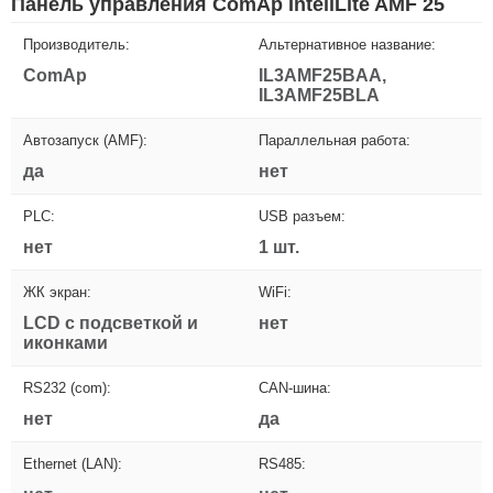
Панель управления ComAp InteliLite AMF 25
Производитель:
Альтернативное название:
ComAp
IL3AMF25BAA,
IL3AMF25BLA
Автозапуск (AMF):
Параллельная работа:
да
нет
PLC:
USB разъем:
нет
1 шт.
ЖК экран:
WiFi:
LCD с подсветкой и
нет
иконками
RS232 (com):
CAN-шина:
нет
да
Ethernet (LAN):
RS485: