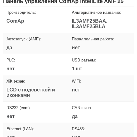
Панель управления ComAp InteliLite AMF 25
Производитель:
Альтернативное название:
ComAp
IL3AMF25BAA,
IL3AMF25BLA
Автозапуск (AMF):
Параллельная работа:
да
нет
PLC:
USB разъем:
нет
1 шт.
ЖК экран:
WiFi:
LCD с подсветкой и
нет
иконками
RS232 (com):
CAN-шина:
нет
да
Ethernet (LAN):
RS485: