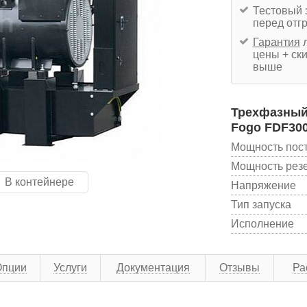
Тестовый 
перед отг
Гарантия
л
цены + ски
выше
Трехфазный 
Fogo FDF30
Мощность пос
Мощность рез
В контейнере
Напряжение
Тип запуска
Исполнение
Опции
Услуги
Документация
Отзывы
Ра