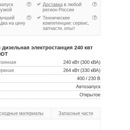
запуск
Доставка
в любой
?
?
рузкой
регион России
учшей
Технические
?
?
дка на цену
компетенции: сервис,
запчасти, опыт
дизельная электростанция 240 квт
0DT
тоянная
240 кВт (300 кВА)
ервная
264 кВт (330 кВА)
400 / 230 В
Автозапуск
Открытое
сходные материалы
Запасные части