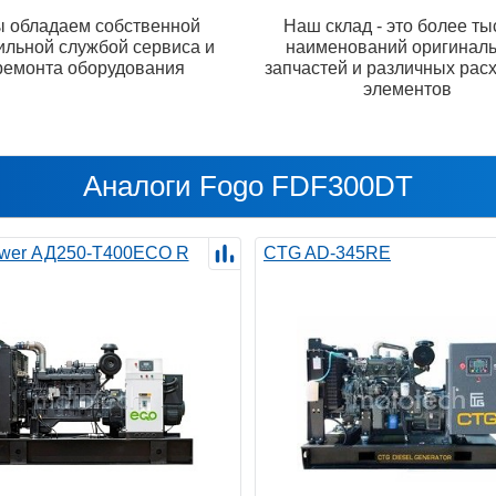
 обладаем собственной
Наш склад - это более ты
ильной службой сервиса и
наименований оригинал
ремонта оборудования
запчастей и различных рас
элементов
Аналоги Fogo FDF300DT
wer АД250-T400ECO R
CTG AD-345RE