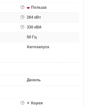
Польша
?
264 кВт
?
330 кВА
?
50 Гц
Автозапуск
Дизель
Корея
?