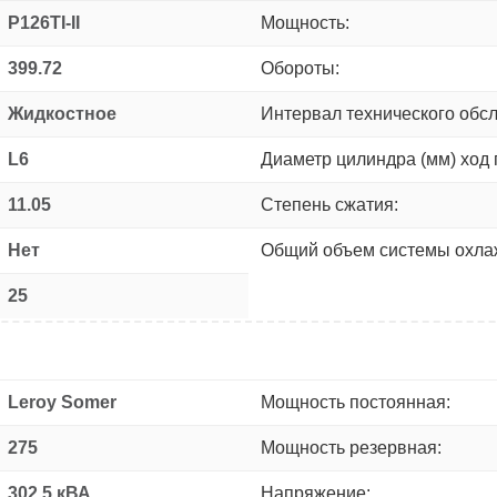
P126TI-II
Мощность:
399.72
Обороты:
Жидкостное
Интервал технического обс
L6
Диаметр цилиндра (мм) ход 
11.05
Степень сжатия:
Нет
Общий объем системы охлаж
25
Leroy Somer
Мощность постоянная:
275
Мощность резервная:
302.5 кВА
Напряжение: