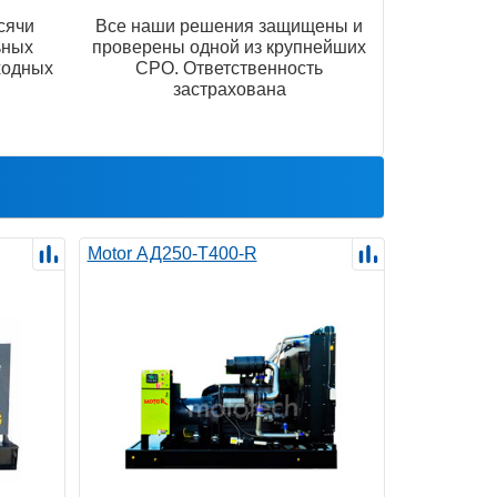
сячи
Все наши решения защищены и
ьных
проверены одной из крупнейших
ходных
СРО. Ответственность
застрахована
Motor АД250-Т400-R