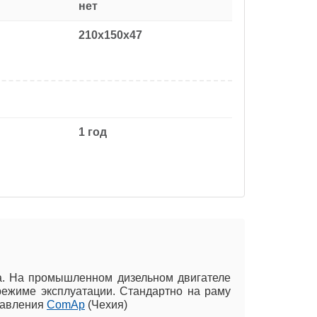
нет
210x150x47
1 год
а. На промышленном дизельном двигателе
режиме эксплуатации. Стандартно на раму
равления
ComAp
(Чехия)