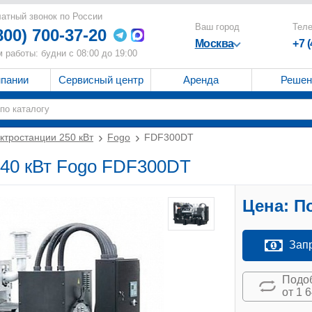
атный звонок по России
Ваш город
Тел
800) 700-37-20
Москва
+7 
 работы: будни с 08:00 до 19:00
мпании
Сервисный центр
Аренда
Решен
ктростанции 250 кВт
Fogo
FDF300DT
240 кВт Fogo FDF300DT
Цена:
По
Зап
Подоб
от 1 