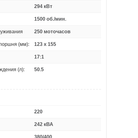
294 кВт
1500 об./мин.
луживания
250 моточасов
поршня (мм):
123 x 155
17:1
дения (л):
50.5
220
242 кВА
380/400