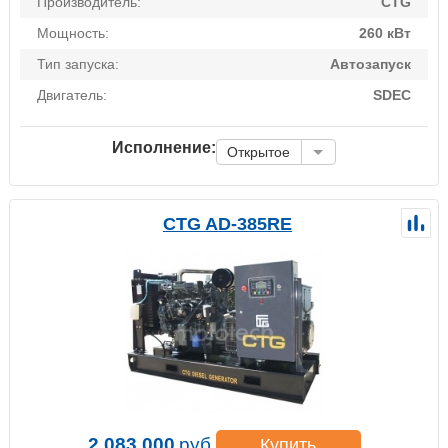
Производитель:
CTG
Мощность:
260 кВт
Тип запуска:
Автозапуск
Двигатель:
SDEC
Исполнение:
Открытое
CTG AD-385RE
2 083 000
руб.
Купить