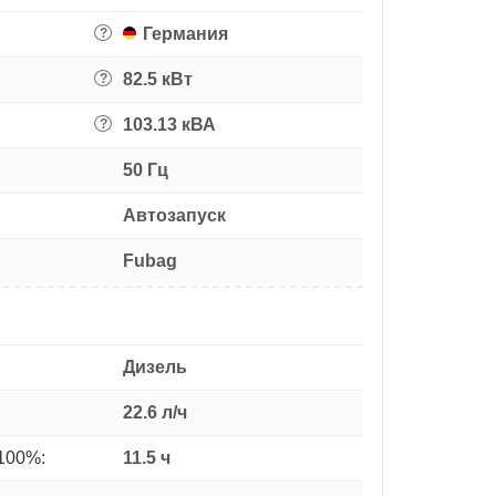
Германия
?
82.5 кВт
?
103.13 кВА
?
50 Гц
Автозапуск
Fubag
Дизель
22.6 л/ч
100%:
11.5 ч