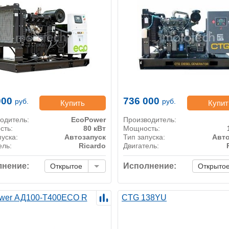
000
736 000
руб.
руб.
Купить
Купит
одитель:
EcoPower
Производитель:
сть:
80 кВт
Мощность:
пуска:
Автозапуск
Тип запуска:
Авто
ель:
Ricardo
Двигатель:
нение:
Исполнение:
Открытое
Открыто
wer АД100-T400ECO R
CTG 138YU