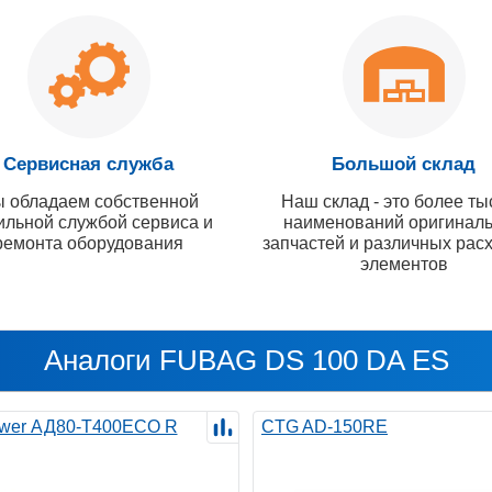
Сервисная служба
Большой склад
 обладаем собственной
Наш склад - это более ты
ильной службой сервиса и
наименований оригинал
ремонта оборудования
запчастей и различных рас
элементов
Аналоги FUBAG DS 100 DA ES
wer АД80-T400ECO R
CTG AD-150RE