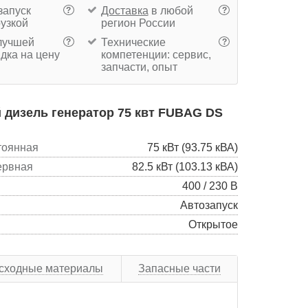
запуск
Доставка
в любой
?
?
рузкой
регион России
учшей
Технические
?
?
дка на цену
компетенции: сервис,
запчасти, опыт
дизель генератор 75 квт FUBAG DS
тоянная
75 кВт (93.75 кВА)
ервная
82.5 кВт (103.13 кВА)
400 / 230 В
Автозапуск
Открытое
сходные материалы
Запасные части