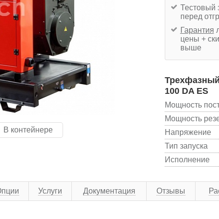
Тестовый 
перед отг
Гарантия
л
цены + ски
выше
Трехфазный 
100 DA ES
Мощность пос
Мощность рез
В контейнере
Напряжение
Тип запуска
Исполнение
Опции
Услуги
Документация
Отзывы
Ра