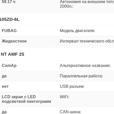
59.17 ч
Автономия на внешнем топ
2000л.:
105ZD-6L
FUBAG
Модель двигателя:
Жидкостное
Интервал технического обс
 NT AMF 25
ComAp
Альтернативное название:
да
Параллельная работа:
нет
USB разъем:
LCD экран с LED
WiFi:
подсветкой пиктограмм
да
CAN-шина: