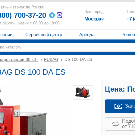
атный звонок по России
Ваш город
Тел
800) 700-37-20
Москва
+7 
 работы: будни с 08:00 до 19:00
мпании
Сервисный центр
Аренда
Решен
ктростанции 80 кВт
FUBAG
DS 100 DA ES
UBAG DS 100 DA ES
Цена:
По
Зап
Подоб
от 71