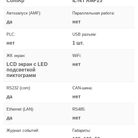
ComAp
IL-NT AMF25
Автозапуск (AMF):
Параллельная работа:
да
нет
PLC:
USB разъем:
нет
1 шт.
ЖК экран:
WiFi:
LCD экран с LED
нет
подсветкой
пиктограмм
RS232 (com):
CAN-шина:
да
нет
Ethernet (LAN):
RS485:
да
нет
Журнал событий:
Габариты: