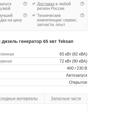
запуск
Доставка
в любой
?
?
рузкой
регион России
учшей
Технические
?
?
дка на цену
компетенции: сервис,
запчасти, опыт
дизель генератор 65 квт Teksan
тоянная
65 кВт (82 кВА)
ервная
72 кВт (90 кВА)
400 / 230 В
Автозапуск
Открытое
сходные материалы
Запасные части