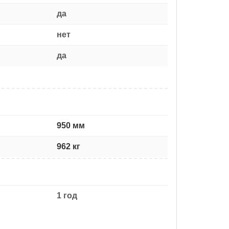
да
нет
да
950 мм
962 кг
1 год