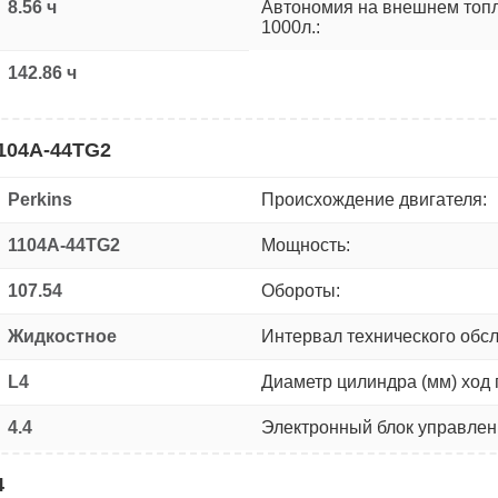
8.56 ч
Автономия на внешнем топ
1000л.:
142.86 ч
1104A-44TG2
Perkins
Происхождение двигателя:
1104A-44TG2
Мощность:
107.54
Обороты:
Жидкостное
Интервал технического обс
L4
Диаметр цилиндра (мм) ход 
4.4
Электронный блок управлен
4