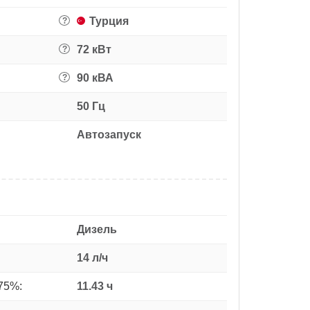
Турция
?
72 кВт
?
90 кВА
?
50 Гц
Автозапуск
Дизель
14 л/ч
75%:
11.43 ч