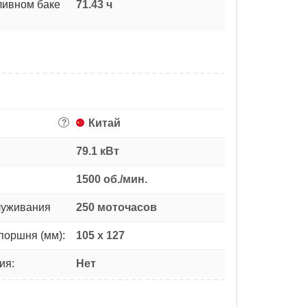
ливном баке
71.43 ч
Китай
?
79.1 кВт
1500 об./мин.
луживания
250 моточасов
поршня (мм):
105 х 127
ия:
Нет