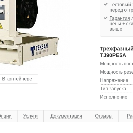
Тестовый 
перед отг
Гарантия
л
цены + ски
выше
Трехфазный 
TJ90PE5A
Мощность пос
Мощность рез
В контейнере
Напряжение
Тип запуска
Исполнение
Опции
Услуги
Документация
Отзывы
Ра