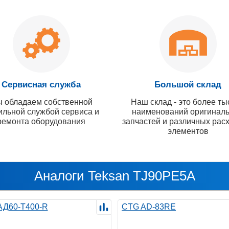
Сервисная служба
Большой склад
 обладаем собственной
Наш склад - это более ты
ильной службой сервиса и
наименований оригинал
ремонта оборудования
запчастей и различных рас
элементов
Аналоги Teksan TJ90PE5A
 АД60-Т400-R
CTG AD-83RE