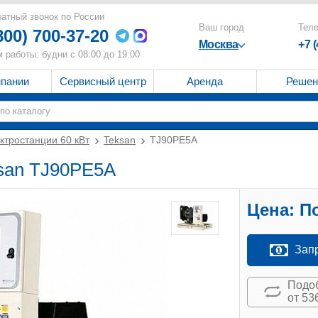
атный звонок по России
Ваш город
Тел
800) 700-37-20
Москва
+7 
 работы: будни с 08:00 до 19:00
мпании
Сервисный центр
Аренда
Решен
ктростанции 60 кВт
Teksan
TJ90PE5A
ksan TJ90PE5A
Цена:
По
Зап
Подоб
от 53