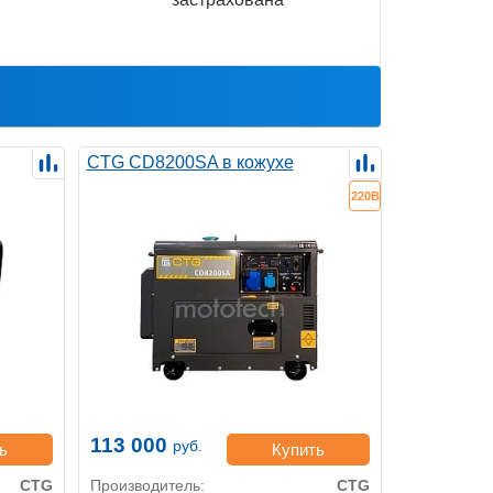
CTG CD8200SA в кожухе
220В
113 000
руб.
ь
Купить
CTG
Производитель:
CTG