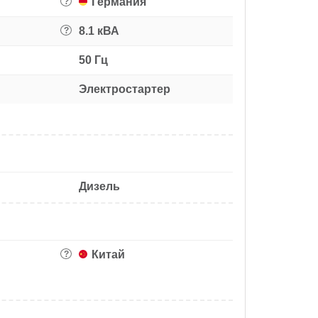
Германия
?
8.1 кВА
?
50 Гц
Электростартер
Дизель
Китай
?