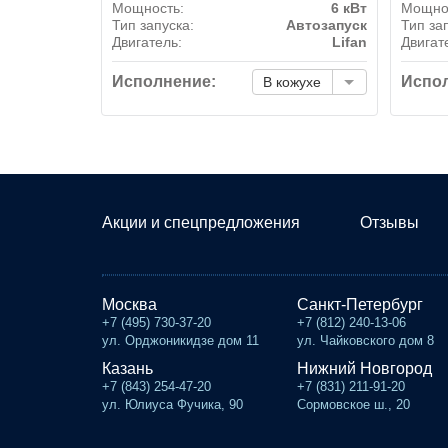
Мощность:
6 кВт
Мощно
Тип запуска:
Автозапуск
Тип за
Двигатель:
Lifan
Двигат
Исполнение:
Испол
В кожухе
Акции и спецпредложения
Отзывы
Москва
Санкт-Петербург
+7 (495) 730-37-20
+7 (812) 240-13-06
ул. Орджоникидзе дом 11
ул. Чайковского дом 8
Казань
Нижний Новгород
+7 (843) 254-47-20
+7 (831) 211-91-20
ул. Юлиуса Фучика, 90
Сормовское ш., 20