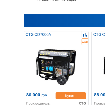
CTG CD7000A
CTG C
220В
80 000
88 0
руб.
Купить
Производитель:
CTG
Произв