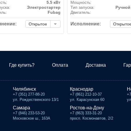
сть:
5.5 кВт
Мощность:
пуска:
Электростартер
Тип запуска:
Ручной
ель:
Fubag
Двигатель:
нение:
Исполнение:
Открытое
Открыто
Где купить?
Оплата
Доставка
Гар
Челябинск
Краснодар
Н
+7 (351) 277-88-20
+7 (861) 212-10-37
+7
ул. Рождественского 13/1
ул. Карасунская 60
ул
Самара
Ростов-на-Дону
+7 (846) 233-53-20
+7 (863) 333-31-20
Московское ш., 163А
просп. Космонавтов, 2/2