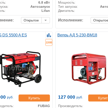
сть:
6.8 кВт
Мощность:
пуска:
Автозапуск
Тип запуска:
Авто
ель:
Lifan
Двигатель:
нение:
Исполнение:
Открытое
Открыто
 DS 5500 A ES
Вепрь АД 5-230-ВМ18
220В
000
127 000
руб.
руб.
Купить
Купит
одитель:
FUBAG
Производитель: