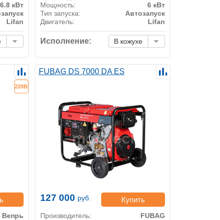
6.8 кВт
Мощность:
6 кВт
запуск
Тип запуска:
Автозапуск
Lifan
Двигатель:
Lifan
Исполнение:
е
В кожухе
FUBAG DS 7000 DA ES
220В
127 000
руб.
ь
Купить
Вепрь
Производитель:
FUBAG