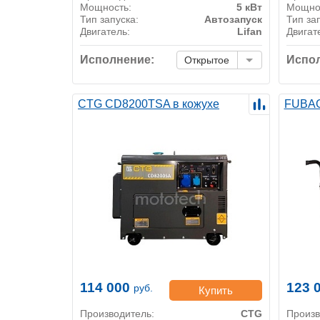
Мощность:
5 кВт
Мощно
Тип запуска:
Автозапуск
Тип за
Двигатель:
Lifan
Двигат
Исполнение:
Испол
Открытое
CTG CD8200TSA в кожухе
FUBAG
114 000
123 
руб.
Купить
Производитель:
CTG
Произв