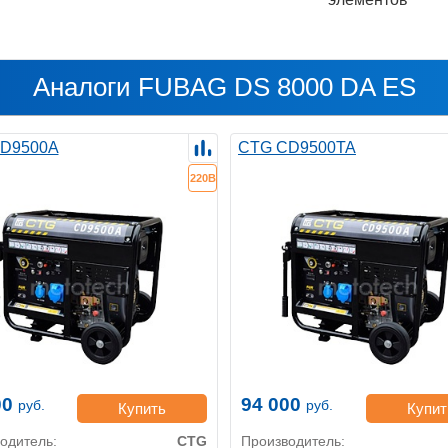
Аналоги FUBAG DS 8000 DA ES
D9500A
CTG CD9500TA
220В
00
94 000
руб.
руб.
Купить
Купит
одитель:
CTG
Производитель: