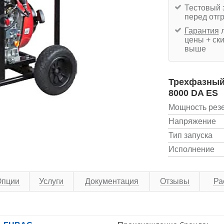
Тестовый 
перед отг
Гарантия
л
цены + ски
выше
Трехфазный
8000 DA ES
Мощность рез
Напряжение
Тип запуска
Исполнение
Опции
Услуги
Документация
Отзывы
Ра