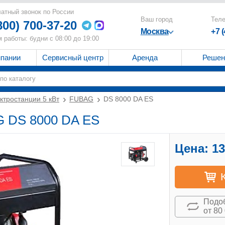
атный звонок по России
Ваш город
Тел
800) 700-37-20
Москва
+7 
 работы: будни с 08:00 до 19:00
мпании
Сервисный центр
Аренда
Решен
ктростанции 5 кВт
FUBAG
DS 8000 DA ES
G DS 8000 DA ES
Цена:
13
Подоб
от 80