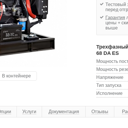
Тестовый 
перед отг
Гарантия
л
цены + ски
выше
Трехфазный 
68 DA ES
Мощность пос
Мощность рез
В контейнере
Напряжение
Тип запуска
Исполнение
Опции
Услуги
Документация
Отзывы
Ра