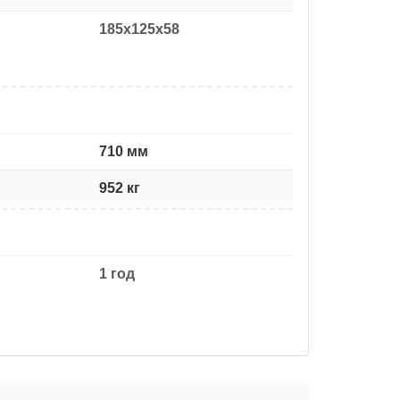
185x125x58
710 мм
952 кг
1 год