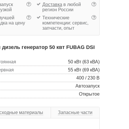
запуск
Доставка
в любой
?
?
рузкой
регион России
учшей
Технические
?
?
дка на цену
компетенции: сервис,
запчасти, опыт
дизель генератор 50 квт FUBAG DSI
тоянная
50 кВт (63 кВА)
ервная
55 кВт (69 кВА)
400 / 230 В
Автозапуск
Открытое
сходные материалы
Запасные части