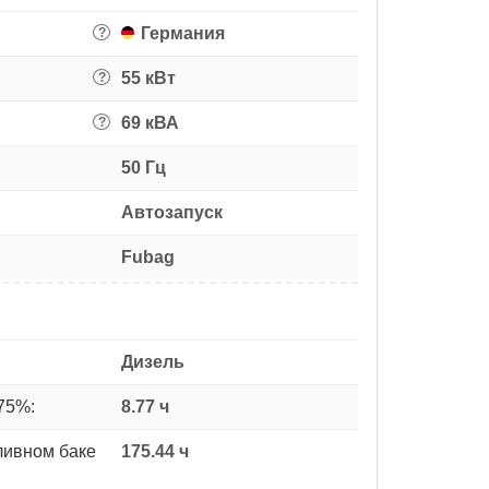
Германия
?
55 кВт
?
69 кВА
?
50 Гц
Автозапуск
Fubag
Дизель
75%:
8.77 ч
ливном баке
175.44 ч