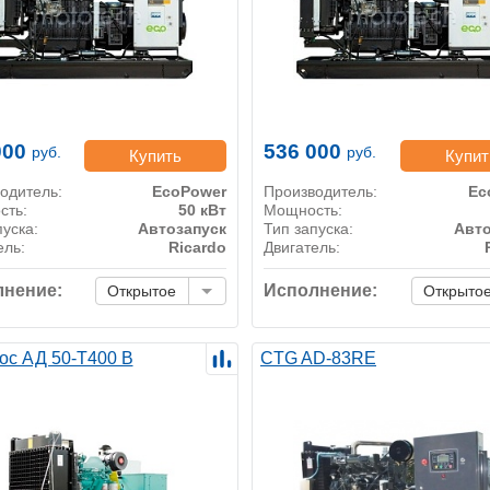
000
536 000
руб.
руб.
Купить
Купит
одитель:
EcoPower
Производитель:
Ec
сть:
50 кВт
Мощность:
пуска:
Автозапуск
Тип запуска:
Авто
ель:
Ricardo
Двигатель:
нение:
Исполнение:
Открытое
Открыто
ос АД 50-Т400 B
CTG AD-83RE