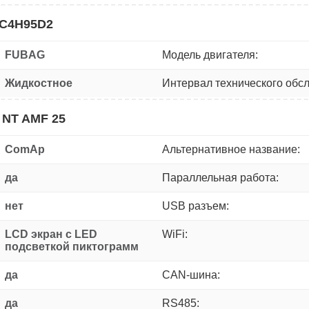
SC4H95D2
FUBAG
Модель двигателя:
Жидкостное
Интервал технического обс
 NT AMF 25
ComAp
Альтернативное название:
да
Параллельная работа:
нет
USB разъем:
LCD экран с LED
WiFi:
подсветкой пиктограмм
да
CAN-шина:
да
RS485: