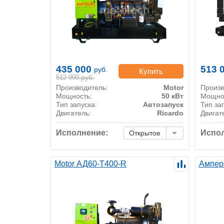
435 000
513 
руб.
Купить
512 000
руб.
Производитель:
Motor
Произв
Мощность:
50 кВт
Мощно
Тип запуска:
Автозапуск
Тип за
Двигатель:
Ricardo
Двигат
Исполнение:
Испол
Открытое
Motor АД60-Т400-R
Ампер