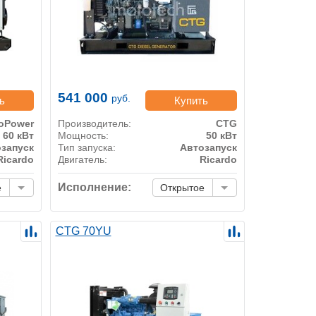
541 000
руб.
ь
Купить
oPower
Производитель:
CTG
60 кВт
Мощность:
50 кВт
запуск
Тип запуска:
Автозапуск
Ricardo
Двигатель:
Ricardo
Исполнение:
е
Открытое
CTG 70YU