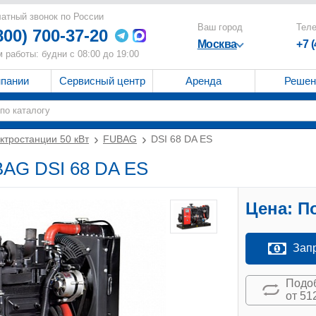
атный звонок по России
Ваш город
Тел
800) 700-37-20
Москва
+7 
 работы: будни с 08:00 до 19:00
мпании
Сервисный центр
Аренда
Решен
ктростанции 50 кВт
FUBAG
DSI 68 DA ES
BAG DSI 68 DA ES
Цена:
По
Зап
Подоб
от 51