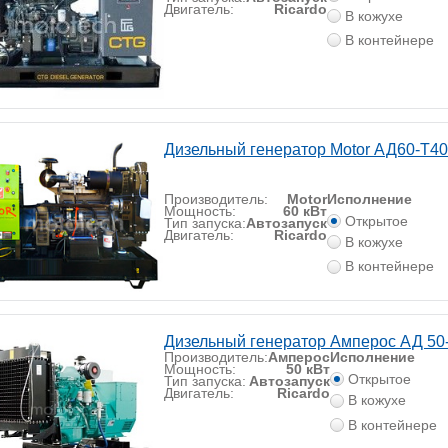
Двигатель:
Ricardo
В кожухе
В контейнере
Дизельный генератор Motor АД60-Т4
Производитель:
Motor
Исполнение
Мощность:
60 кВт
Открытое
Тип запуска:
Автозапуск
Двигатель:
Ricardo
В кожухе
В контейнере
Дизельный генератор Амперос АД 50
Производитель:
Амперос
Исполнение
Мощность:
50 кВт
Открытое
Тип запуска:
Автозапуск
Двигатель:
Ricardo
В кожухе
В контейнере