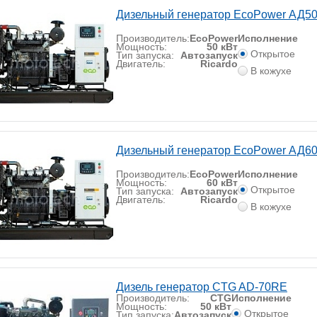
Дизельный генератор EcoPower АД5
Производитель:
EcoPower
Исполнение
Мощность:
50 кВт
Открытое
Тип запуска:
Автозапуск
Двигатель:
Ricardo
В кожухе
Дизельный генератор EcoPower АД6
Производитель:
EcoPower
Исполнение
Мощность:
60 кВт
Открытое
Тип запуска:
Автозапуск
Двигатель:
Ricardo
В кожухе
Дизель генератор CTG AD-70RE
Производитель:
CTG
Исполнение
Мощность:
50 кВт
Открытое
Тип запуска:
Автозапуск