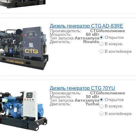
Дизель генератор CTG AD-83RE
Производитель:
CTG
Исполнение
Мощность:
60 кВт
Открытое
Тип запуска:
Автозапуск
Двигатель:
Ricardo
В кожухе
В контейнере
Дизель генератор CTG 70YU
Производитель:
CTG
Исполнение
Мощность:
50 кВт
Открытое
Тип запуска:
Автозапуск
Двигатель:
Yuchai
В кожухе
В контейнере