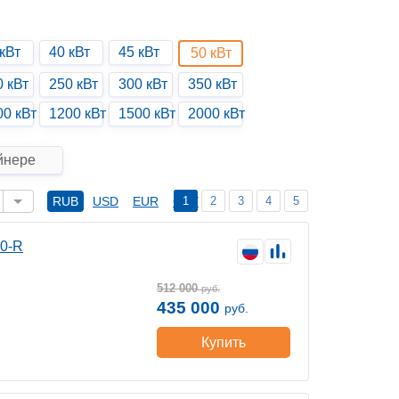
кВт
40 кВт
45 кВт
50 кВт
0 кВт
250 кВт
300 кВт
350 кВт
00 кВт
1200 кВт
1500 кВт
2000 кВт
йнере
1
2
3
4
5
RUB
USD
EUR
CNY
00-R
512 000
руб.
435 000
руб.
Купить