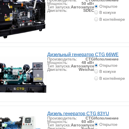
Мощность:
50 кВт
Открытое
Тип запуска:
Автозапуск
Двигатель:
SDEC
В кожухе
В контейнере
Дизельный генератор CTG 66WE
Производитель:
CTG
Исполнение
Мощность:
48 кВт
Открытое
Тип запуска:
Автозапуск
Двигатель:
Weichai
В кожухе
В контейнере
Дизель генератор CTG 83YU
Производитель:
CTG
Исполнение
Мощность:
60 кВт
Открытое
Тип запуска:
Автозапуск
Двигатель:
Yuchai