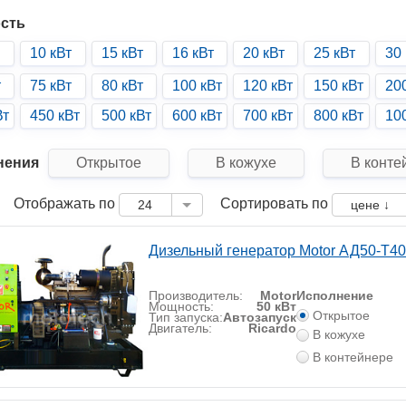
сть
10 кВт
15 кВт
16 кВт
20 кВт
25 кВт
30 
т
75 кВт
80 кВт
100 кВт
120 кВт
150 кВт
20
Вт
450 кВт
500 кВт
600 кВт
700 кВт
800 кВт
10
нения
Открытое
В кожухе
В конте
Отображать по
Сортировать по
24
цене ↓
Дизельный генератор Motor АД50-Т4
Производитель:
Motor
Исполнение
Мощность:
50 кВт
Открытое
Тип запуска:
Автозапуск
Двигатель:
Ricardo
В кожухе
В контейнере