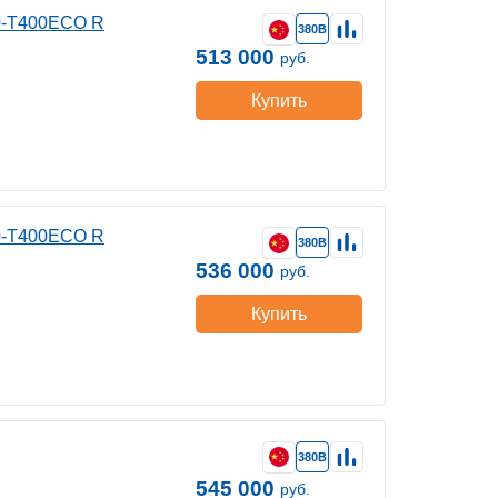
0-T400ECO R
380В
513 000
руб.
Купить
0-T400ECO R
380В
536 000
руб.
Купить
380В
545 000
руб.