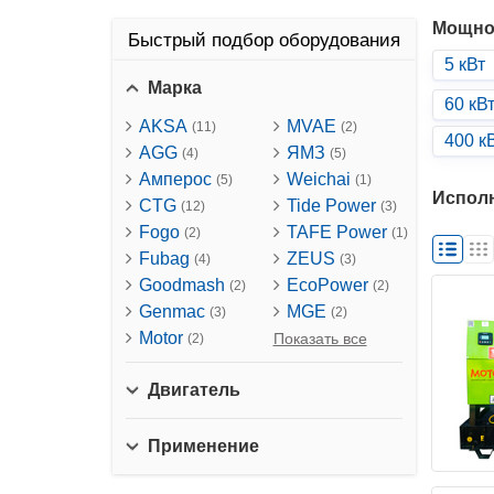
Мощно
Быстрый подбор оборудования
5 кВт
Марка
60 кВ
AKSA
MVAE
(11)
(2)
400 к
AGG
ЯМЗ
(4)
(5)
Амперос
Weichai
(5)
(1)
Испол
CTG
Tide Power
(12)
(3)
Fogo
TAFE Power
(2)
(1)
Fubag
ZEUS
(4)
(3)
Goodmash
EcoPower
(2)
(2)
Genmac
MGE
(3)
(2)
Motor
Показать все
(2)
Двигатель
Применение