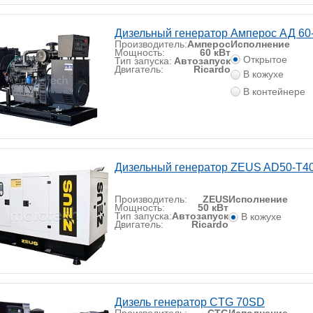
Дизельный генератор Амперос АД 60
Производитель:
Амперос
Исполнение
Мощность:
60 кВт
Открытое
Тип запуска:
Автозапуск
Двигатель:
Ricardo
В кожухе
В контейнере
Дизельный генератор ZEUS AD50-T40
Производитель:
ZEUS
Исполнение
Мощность:
50 кВт
Тип запуска:
Автозапуск
В кожухе
Двигатель:
Ricardo
Дизель генератор CTG 70SD
Производитель:
CTG
Исполнение