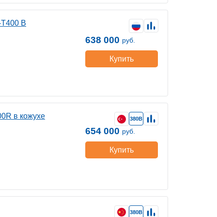
-Т400 B
638 000
руб.
Купить
0R в кожухе
380В
654 000
руб.
Купить
380В