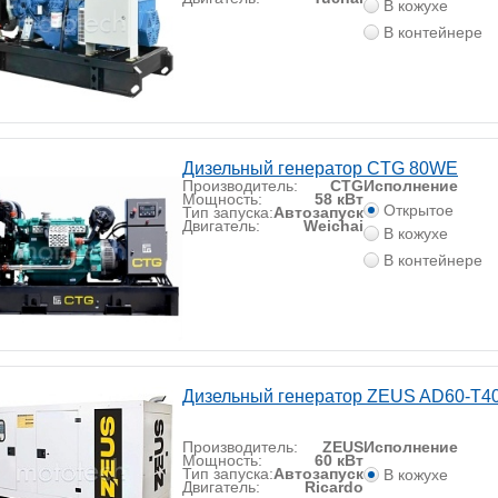
В кожухе
В контейнере
Дизельный генератор CTG 80WE
Производитель:
CTG
Исполнение
Мощность:
58 кВт
Открытое
Тип запуска:
Автозапуск
Двигатель:
Weichai
В кожухе
В контейнере
Дизельный генератор ZEUS AD60-T40
Производитель:
ZEUS
Исполнение
Мощность:
60 кВт
Тип запуска:
Автозапуск
В кожухе
Двигатель:
Ricardo