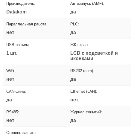
Производитель:
Автозапуск (AMF):
Datakom
да
Параллельная работа:
PLC:
нет
да
USB разъем:
ЖК экран:
1 шт.
LCD с подсветкой и
иконками
WiFi:
RS232 (com):
нет
да
CAN-шина:
Ethernet (LAN):
да
нет
RS485:
Журнал событий:
нет
да
Степень защиты: