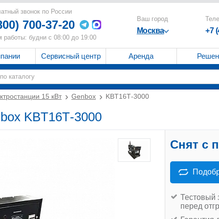
атный звонок по России
Ваш город
Тел
800) 700-37-20
Москва
+7 
 работы: будни с 08:00 до 19:00
мпании
Сервисный центр
Аренда
Решен
ктростанции 15 кВт
Genbox
KBT16Т-3000
nbox KBT16Т-3000
Снят с 
Подобр
Тестовый 
перед отг