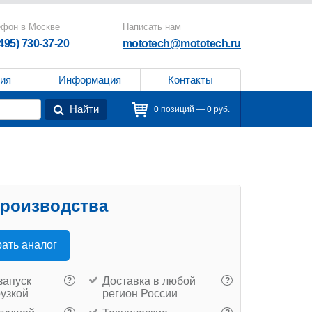
ефон в Москве
Написать нам
(495) 730-37-20
mototech@mototech.ru
ия
Информация
Контакты
Найти
0 позиций — 0 руб.
производства
ать аналог
запуск
Доставка
в любой
?
?
рузкой
регион России