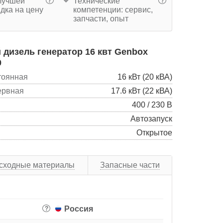
учшей
Технические
?
?
дка на цену
компетенции: сервис,
запчасти, опыт
дизель генератор 16 квт Genbox
0
тоянная
16 кВт (20 кВА)
ервная
17.6 кВт (22 кВА)
400 / 230 В
Автозапуск
Открытое
сходные материалы
Запасные части
Россия
?