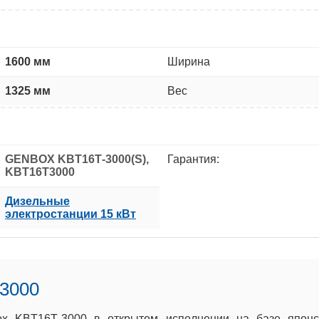
1600 мм
Ширина
1325 мм
Вес
GENBOX KBT16Т-3000(S),
Гарантия:
KBT16Т3000
Дизельные
электростанции 15 кВт
3000
x KBT16Т-3000 в открытом исполнении на базе японс