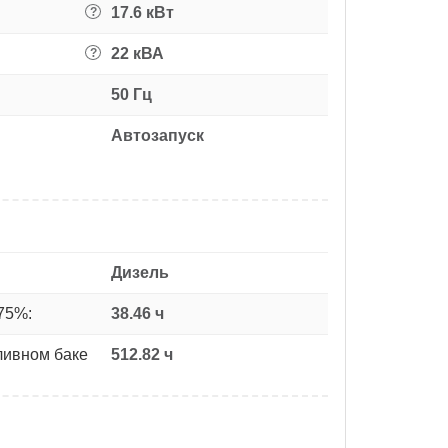
17.6 кВт
?
22 кВА
?
50 Гц
Автозапуск
Дизель
75%:
38.46 ч
ливном баке
512.82 ч