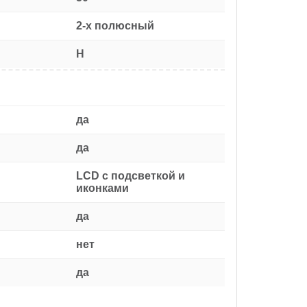
2-х полюсный
H
да
да
LCD с подсветкой и
иконками
да
нет
да