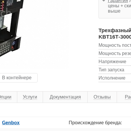
Гарантия
л
цены + ски
выше
Трехфазный 
KBT16Т-300
Мощность пос
Мощность рез
Напряжение
Тип запуска
В контейнере
Исполнение
Опции
Услуги
Документация
Отзывы
Ра
Genbox
Происхождение бренда: