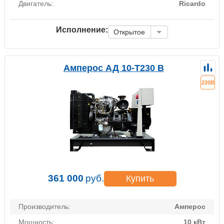
Двигатель:
Ricardo
Исполнение:
Открытое
Амперос АД 10-Т230 B
220В
361 000
руб.
Купить
Производитель:
Амперос
Мощность:
10 кВт