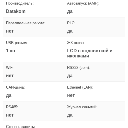
Производитель:
Автозапуск (AMF):
Datakom
да
Параллельная работа:
PLC:
нет
да
USB разъем:
ЖК экран:
1 шт.
LCD с подсветкой и
иконками
WiFi:
RS232 (com):
нет
да
CAN-шина:
Ethernet (LAN):
да
нет
RS485:
Журнал событий:
нет
да
Степень защиты: