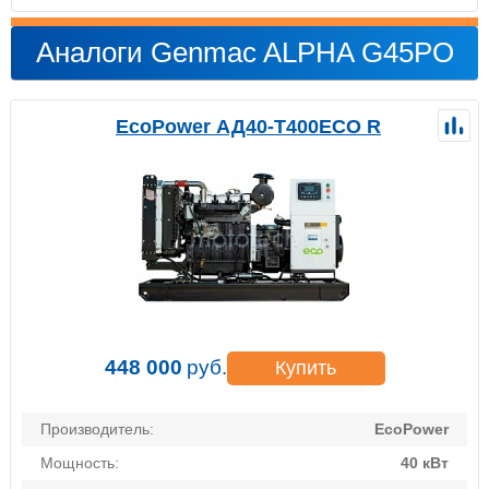
Аналоги Genmac ALPHA G45PO
EcoPower АД40-T400ECO R
448 000
руб.
Купить
Производитель:
EcoPower
Мощность:
40 кВт