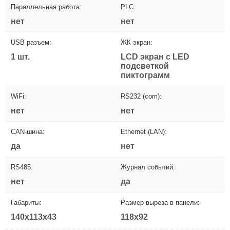
Параллельная работа:
PLC:
нет
нет
USB разъем:
ЖК экран:
1 шт.
LCD экран с LED
подсветкой
пиктограмм
WiFi:
RS232 (com):
нет
нет
CAN-шина:
Ethernet (LAN):
да
нет
RS485:
Журнал событий:
нет
да
Габариты:
Размер выреза в панели:
140x113x43
118x92