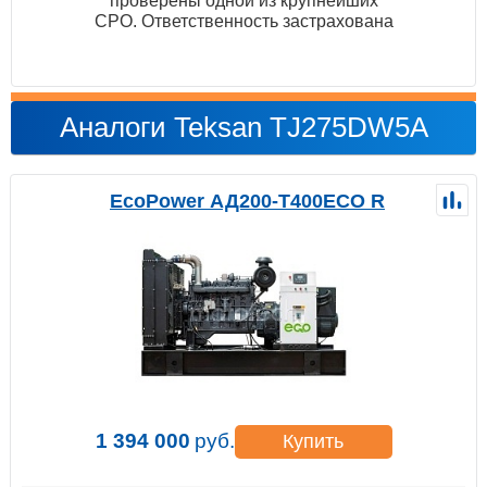
проверены одной из крупнейших
СРО. Ответственность застрахована
Аналоги Teksan TJ275DW5A
EcoPower АД200-T400ECO R
1 394 000
руб.
Купить