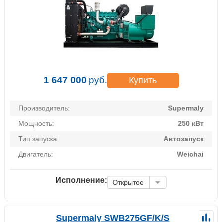
1 647 000
руб.
Купить
Производитель:
Supermaly
Мощность:
250 кВт
Тип запуска:
Автозапуск
Двигатель:
Weichai
Исполнение:
Открытое
Supermaly SWB275GF/K/S