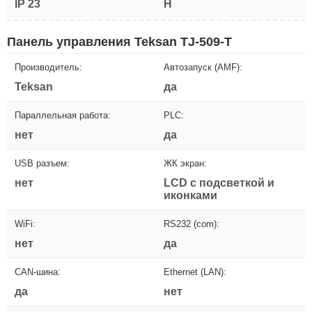
IP 23
H
Панель управления Teksan TJ-509-T
Производитель:
Автозапуск (AMF):
Teksan
да
Параллельная работа:
PLC:
нет
да
USB разъем:
ЖК экран:
нет
LCD с подсветкой и
иконками
WiFi:
RS232 (com):
нет
да
CAN-шина:
Ethernet (LAN):
да
нет