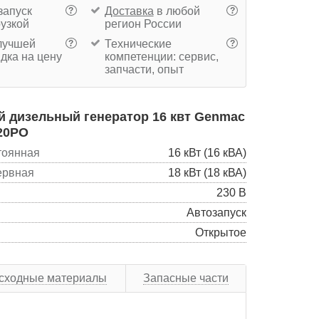
запуск
Доставка
в любой
?
?
рузкой
регион России
учшей
Технические
?
?
дка на цену
компетенции: сервис,
запчасти, опыт
 дизельный генератор 16 квт Genmac
20PO
тоянная
16 кВт (16 кВА)
ервная
18 кВт (18 кВА)
230 В
Автозапуск
Открытое
сходные материалы
Запасные части