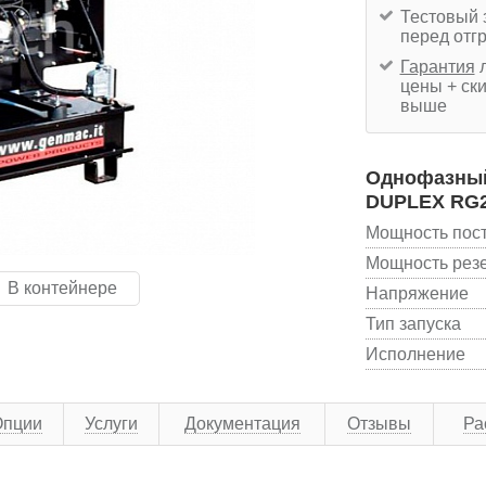
Тестовый 
перед отг
Гарантия
л
цены + ски
выше
Однофазный
DUPLEX RG
Мощность пос
Мощность рез
В контейнере
Напряжение
Тип запуска
Исполнение
Опции
Услуги
Документация
Отзывы
Ра