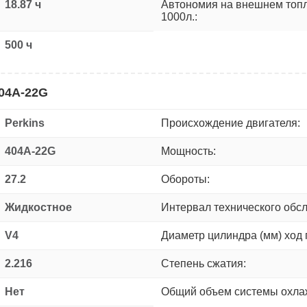
18.87 ч
Автономия на внешнем топ
1000л.:
500 ч
404A-22G
Perkins
Происхождение двигателя:
404A-22G
Мощность:
27.2
Обороты:
Жидкостное
Интервал технического обс
V4
Диаметр цилиндра (мм) ход 
2.216
Степень сжатия:
Нет
Общий объем системы охлаж