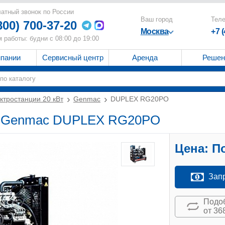
атный звонок по России
Ваш город
Тел
800) 700-37-20
Москва
+7 
 работы: будни с 08:00 до 19:00
мпании
Сервисный центр
Аренда
Решен
ктростанции 20 кВт
Genmac
DUPLEX RG20PO
Вт Genmac DUPLEX RG20PO
Цена:
По
Зап
Подоб
от 36