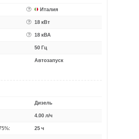
Италия
?
18 кВт
?
18 кВА
?
50 Гц
Автозапуск
Дизель
4.00 л/ч
75%:
25 ч