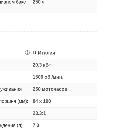
ливном баке
250 ч
Италия
?
20.3 кВт
1500 об./мин.
луживания
250 моточасов
поршня (мм):
84 x 100
23.3:1
дения (л):
7.0