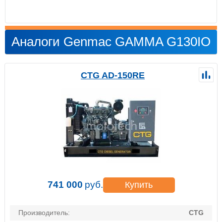
Аналоги Genmac GAMMA G130IO
CTG AD-150RE
741 000
руб.
Купить
Производитель:
CTG