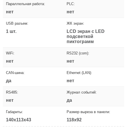
Параллельная работа:
PLC:
нет
нет
USB разъем:
ЖК экран:
1 шт.
LCD экран с LED
подсветкой
пиктограмм
WiFi:
RS232 (com):
нет
нет
CAN-шина:
Ethernet (LAN):
да
нет
RS485:
Журнал событий:
нет
да
Габариты:
Размер выреза в панели:
140x113x43
118x92