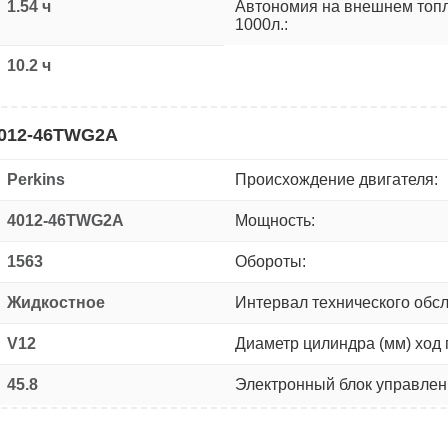
1.54 ч
Автономия на внешнем топ
1000л.:
10.2 ч
4012-46TWG2A
Perkins
Происхождение двигателя:
4012-46TWG2A
Мощность:
1563
Обороты:
Жидкостное
Интервал технического обс
V12
Диаметр цилиндра (мм) ход 
45.8
Электронный блок управлен