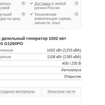
запуск
Доставка
в любой
?
?
рузкой
регион России
учшей
Технические
?
?
дка на цену
компетенции: сервис,
запчасти, опыт
дизельный генератор 1002 квт
S G1260PO
тоянная
1002 кВт (1253 кВА)
ервная
1108 кВт (1385 кВА)
400 / 230 В
Автозапуск
Открытое
сходные материалы
Запасные части