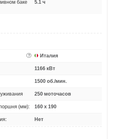
ливном баке
5.1 ч
Италия
?
1166 кВт
1500 об./мин.
луживания
250 моточасов
поршня (мм):
160 х 190
ия:
Нет