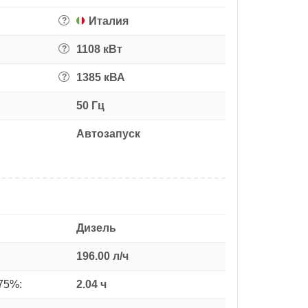
Италия
?
1108 кВт
?
1385 кВА
?
50 Гц
Автозапуск
Дизель
196.00 л/ч
75%:
2.04 ч