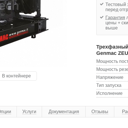
Тестовый 
перед отг
Гарантия
л
цены + ски
выше
Трехфазный 
Genmac ZEU
Мощность пос
Мощность рез
В контейнере
Напряжение
Тип запуска
Исполнение
Опции
Услуги
Документация
Отзывы
Ра