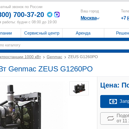
атный звонок по России
Ваш город
Тел
800) 700-37-20
Москва
+7 
 работы: будни с 08:00 до 19:00
мпании
Сервисный центр
Аренда
Решен
ктростанции 1000 кВт
Genmac
ZEUS G1260PO
 кВт Genmac ZEUS G1260PO
Цена:
По
Зап
Подоб
от 11