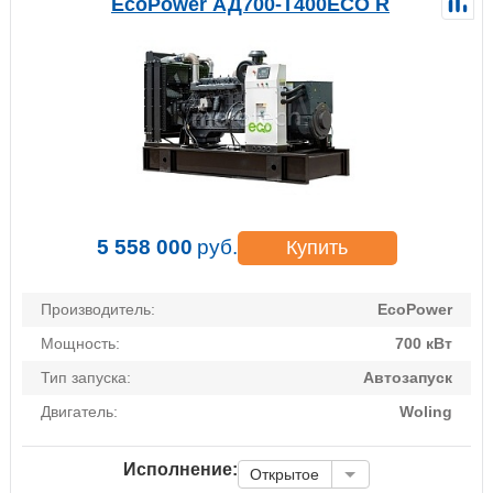
EcoPower АД700-T400ECO R
5 558 000
руб.
Купить
Производитель:
EcoPower
Мощность:
700 кВт
Тип запуска:
Автозапуск
Двигатель:
Woling
Исполнение:
Открытое