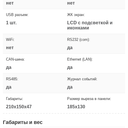
нет
нет
USB разъем:
ЖК экран:
1 шт.
LCD с подсветкой и
иконками
WiFi:
RS232 (com):
нет
да
CAN-шина:
Ethernet (LAN):
да
да
RS485:
Журнал событий:
да
да
Габариты:
Размер выреза в панели:
210x150x47
185x130
Габариты и вес