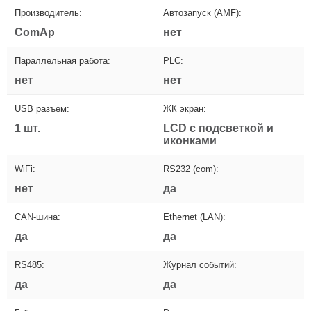
Производитель:
Автозапуск (AMF):
ComAp
нет
Параллельная работа:
PLC:
нет
нет
USB разъем:
ЖК экран:
1 шт.
LCD с подсветкой и
иконками
WiFi:
RS232 (com):
нет
да
CAN-шина:
Ethernet (LAN):
да
да
RS485:
Журнал событий:
да
да