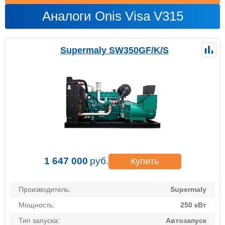
Аналоги Onis Visa V315
Supermaly SW350GF/K/S
1 647 000
руб.
Купить
Производитель:
Supermaly
Мощность:
250 кВт
Тип запуска:
Автозапуск