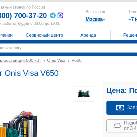
атный звонок по России
Ваш город
Тел
800) 700-37-20
Москва
+7 
 работы: будни с 08:00 до 19:00
мпании
Сервисный центр
Аренда
Решен
ктростанции 500 кВт
Onis Visa
V650
 Onis Visa V650
Цена:
По
Зап
Подоб
от 3 