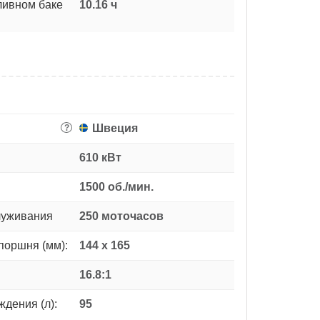
ливном баке
10.16 ч
Швеция
?
610 кВт
1500 об./мин.
луживания
250 моточасов
поршня (мм):
144 x 165
16.8:1
дения (л):
95