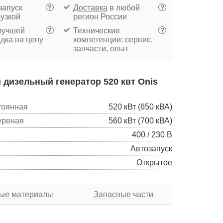
запуск
Доставка
в любой
?
?
рузкой
регион России
учшей
Технические
?
?
дка на цену
компетенции: сервис,
запчасти, опыт
дизельный генератор 520 квт Onis
тоянная
520 кВт (650 кВА)
ервная
560 кВт (700 кВА)
400 / 230 В
Автозапуск
Открытое
ые материалы
Запасные части