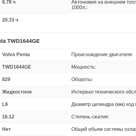
6.78 ч
Автономия на внешнем топ
1000л.:
20.33 ч
enta TWD1644GE
Volvo Penta
Происхождение двигателя:
TWD1644GE
Мощность:
829
Обороты:
Жидкостное
Интервал технического обс
L6
Диаметр цилиндра (мм) ход 
16.12
Степень сжатия:
Нет
Общий объем системы охлаж