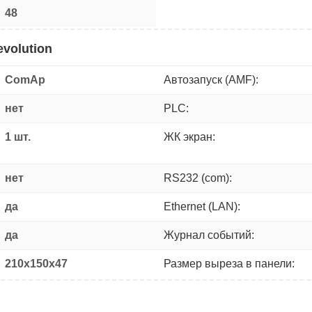
48
volution
ComAp
Автозапуск (AMF):
нет
PLC:
1 шт.
ЖК экран:
нет
RS232 (com):
да
Ethernet (LAN):
да
Журнал событий:
210x150x47
Размер выреза в панели: