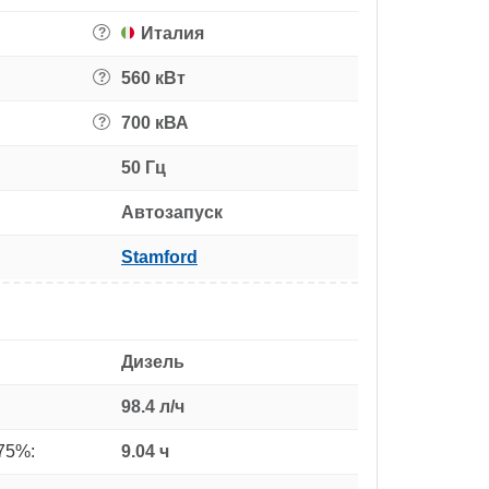
Италия
?
560 кВт
?
700 кВА
?
50 Гц
Автозапуск
Stamford
Дизель
98.4 л/ч
75%:
9.04 ч