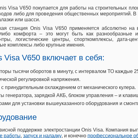
nis Visa V650 покупается для работы на строительных пл
водов либо для проведения общественных мероприятий. В э
алазки или шасси.
кая станция Onis Visa V650 применяется абсолютно на в
 либо комфорта – это могут быть как разнообразные 
нтры, логистические центры, спорткомплексы, дата-ц
ные комплексы либо крупные имения.
 Visa V650 включает в себя:
оры тысячи оборотов в минуту, с интервалом ТО каждые 2
ческой регулировкой напряжения.
с принудительным охлаждением от механического кулера.
ы генератора, зарядкой АКБ, блоком управления – и клави
рами для установки вышеуказанного оборудования и смон
рудование
исной поддержке электростанции Onis Visa. Компания вы
е работы
,
запуск и наладку
, и конечно
профессиональное о