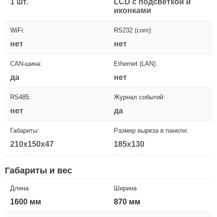
1 шт.
LCD с подсветкой и
иконками
WiFi:
RS232 (com):
нет
нет
CAN-шина:
Ethernet (LAN):
да
нет
RS485:
Журнал событий:
нет
да
Габариты:
Размер выреза в панели:
210x150x47
185x130
Габариты и вес
Длина
Ширина
1600 мм
870 мм