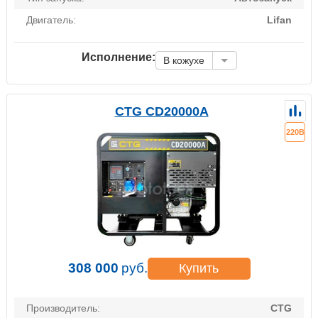
Двигатель:
Lifan
Исполнение:
В кожухе
CTG CD20000A
220В
308 000
руб.
Купить
Производитель:
CTG