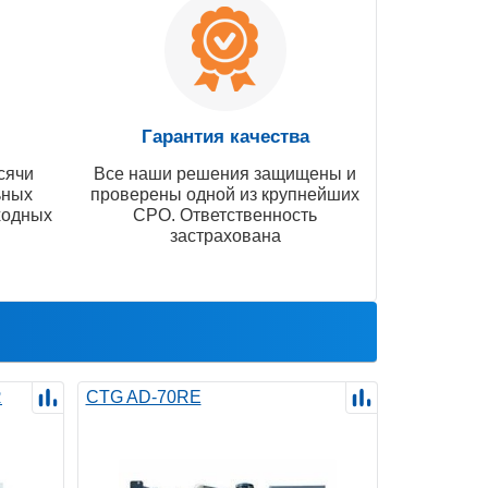
Гарантия качества
сячи
Все наши решения защищены и
ьных
проверены одной из крупнейших
ходных
СРО. Ответственность
застрахована
R
CTG AD-70RE