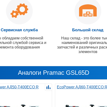
Сервисная служба
Большой склад
 обладаем собственной
Наш склад - это более ты
ильной службой сервиса и
наименований оригинал
ремонта оборудования
запчастей и различных рас
элементов
Аналоги Pramac GSL65D
wer АД50-T400ECO R
EcoPower АД60-T400ECO 