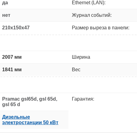
да
Ethernet (LAN):
нет
Журнал событий:
210x150x47
Размер выреза в панели:
2007 мм
Ширина
1841 мм
Вес
Pramac gsl65d, gsl 65d,
Гарантия:
gsl 65 d
Дизельные
электростанции 50 кВт