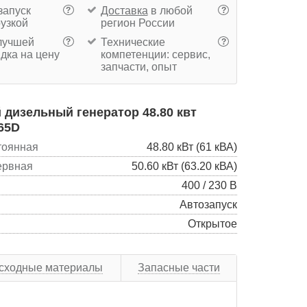
запуск
Доставка
в любой
?
?
рузкой
регион России
учшей
Технические
?
?
дка на цену
компетенции: сервис,
запчасти, опыт
дизельный генератор 48.80 квт
65D
тоянная
48.80 кВт (61 кВА)
ервная
50.60 кВт (63.20 кВА)
400 / 230 В
Автозапуск
Открытое
сходные материалы
Запасные части