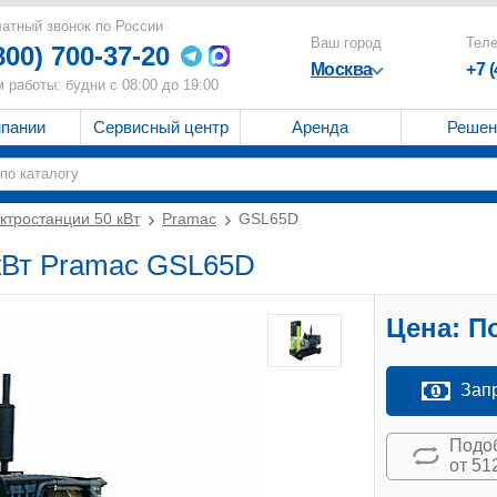
атный звонок по России
Ваш город
Тел
800) 700-37-20
Москва
+7 
 работы: будни с 08:00 до 19:00
мпании
Сервисный центр
Аренда
Решен
ктростанции 50 кВт
Pramac
GSL65D
 кВт Pramac GSL65D
Цена:
По
Зап
Подоб
от 51