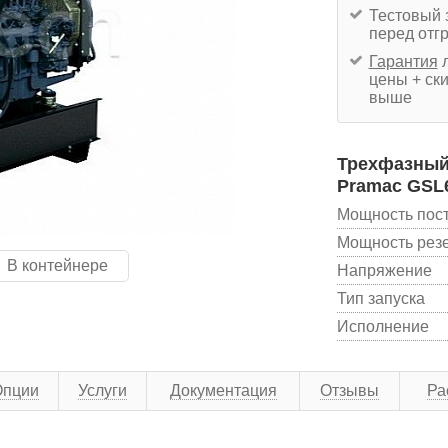
Тестовый 
перед отг
Гарантия
л
цены + ски
выше
Трехфазный 
Pramac GSL
Мощность пос
Мощность рез
В контейнере
Напряжение
Тип запуска
Исполнение
Опции
Услуги
Документация
Отзывы
Ра