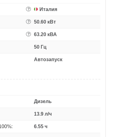
Италия
?
50.60 кВт
?
63.20 кВА
?
50 Гц
Автозапуск
Дизель
13.9 л/ч
100%:
6.55 ч