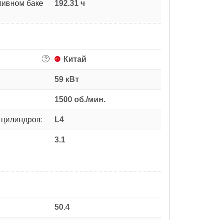
ливном баке
192.31 ч
Китай
?
59 кВт
1500 об./мин.
 цилиндров:
L4
3.1
50.4