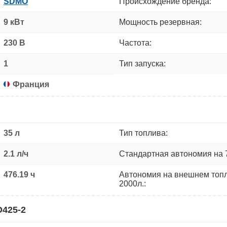
SDMO
Происхождение бренда:
9 кВт
Мощность резервная:
230 В
Частота:
1
Тип запуска:
Франция
35 л
Тип топлива:
2.1 л/ч
Стандартная автономия на 
476.19 ч
Автономия на внешнем топ
2000л.:
D425-2