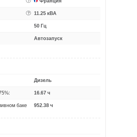
Франция
?
11.25 кВА
?
50 Гц
Автозапуск
Дизель
75%:
16.67 ч
ливном баке
952.38 ч