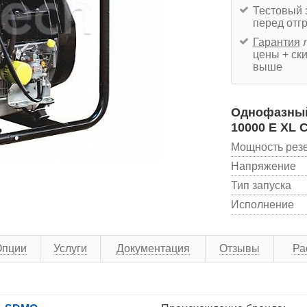
Тестовый 
перед отг
Гарантия
л
цены + ски
выше
Однофазный
10000 E XL C
Мощность рез
Напряжение
Тип запуска
Исполнение
Опции
Услуги
Документация
Отзывы
Ра