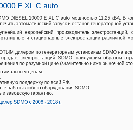
000 E XL C auto
MO DIESEL 10000 E XL C auto мощностью 11.25 кВА. В ко
ечить автоматический запуск и останов генераторной уста
рупнейший европейский производитель электростанций,
ортативные и стационарные электростанции различной мо
ТЫМ дилером по генераторным установкам SDMO на всей 
 продаж электростанций SDMO, наилучшим образом отр
ешения по разумной цене (значительно ниже рыночной сто
птимальным ценам.
.
ативную поддержку по всей РФ.
ые работы любого оборудования SDMO.
ь и заводскую гарантию.
илер SDMO с 2008 - 2018 г.