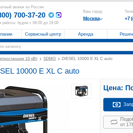
атный звонок по России
Ваш город
Тел
800) 700-37-20
Москва
+7 
 работы: будни с 08:00 до 19:00
мпании
Сервисный центр
Аренда
Решен
ктростанции 10 кВт
SDMO
DIESEL 10000 E XL C auto
SEL 10000 E XL C auto
Цена:
По
Зап
Подоб
от 17