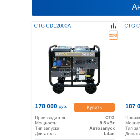
А
CTG CD12000A
CTG C
220В
178 000
187 
руб.
Купить
Производитель:
CTG
Произв
Мощность:
9.5 кВт
Мощно
Тип запуска:
Автозапуск
Тип за
Двигатель:
Lifan
Двигат