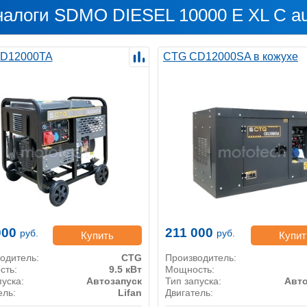
налоги SDMO DIESEL 10000 E XL C au
D12000TA
CTG CD12000SA в кожухе
000
211 000
руб.
руб.
Купить
Купит
одитель:
CTG
Производитель:
сть:
9.5 кВт
Мощность:
пуска:
Автозапуск
Тип запуска:
Авто
ель:
Lifan
Двигатель: