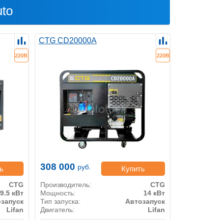
to
CTG CD20000A
220В
220В
308 000
руб.
ь
Купить
CTG
Производитель:
CTG
9.5 кВт
Мощность:
14 кВт
запуск
Тип запуска:
Автозапуск
Lifan
Двигатель:
Lifan