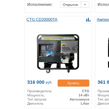
Исполнение:
Испол
Открытое
CTG CD20000TA
Ампер
316 000
361 
руб.
Купить
Производитель:
CTG
Произв
Мощность:
14 кВт
Мощно
Тип запуска:
Автозапуск
Тип за
Двигатель:
Lifan
Двигат