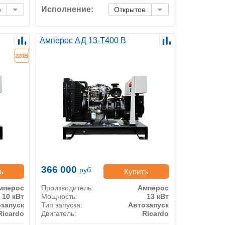
Исполнение:
е
Открытое
Амперос АД 13-Т400 B
220В
366 000
руб.
ь
Купить
мперос
Производитель:
Амперос
10 кВт
Мощность:
13 кВт
запуск
Тип запуска:
Автозапуск
Ricardo
Двигатель:
Ricardo