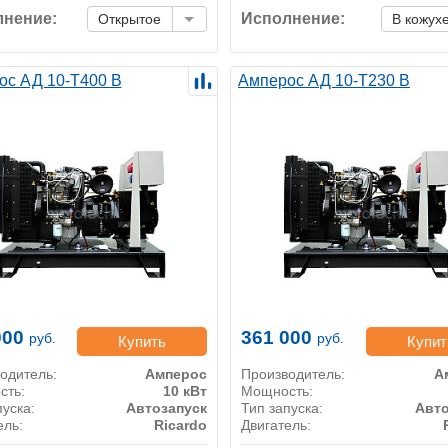
нение:
Исполнение:
Открытое
В кожух
ос АД 10-Т400 B
Амперос АД 10-Т230 B
000
361 000
руб.
руб.
Купить
Купит
одитель:
Амперос
Производитель:
А
сть:
10 кВт
Мощность:
пуска:
Автозапуск
Тип запуска:
Авто
ель:
Ricardo
Двигатель: