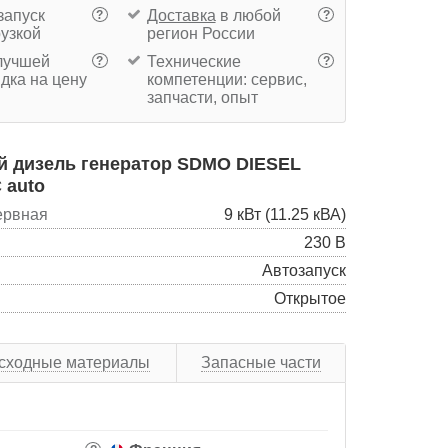
запуск
Доставка
в любой
?
?
рузкой
регион России
учшей
Технические
?
?
дка на цену
компетенции: сервис,
запчасти, опыт
 дизель генератор SDMO DIESEL
 auto
ервная
9 кВт (11.25 кВА)
230 В
Автозапуск
Открытое
сходные материалы
Запасные части