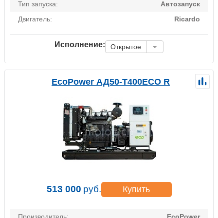
Тип запуска:
Автозапуск
Двигатель:
Ricardo
Исполнение:
Открытое
EcoPower АД50-T400ECO R
513 000
руб.
Купить
Производитель:
EcoPower