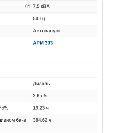
7.5 кВА
?
50 Гц
Автозапуск
APM 303
Дизель
2.6 л/ч
75%:
19.23 ч
ливном баке
384.62 ч