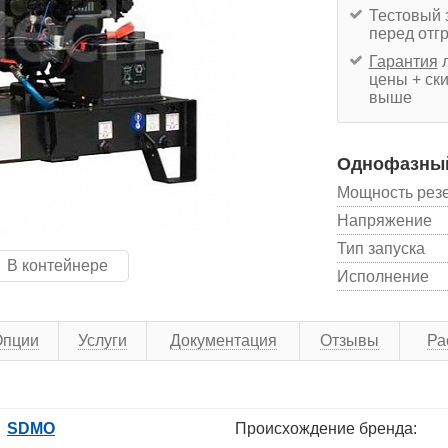
Тестовый 
перед отг
Гарантия
л
цены + ски
выше
Однофазный
Мощность рез
Напряжение
Тип запуска
В контейнере
Исполнение
Опции
Услуги
Документация
Отзывы
Ра
SDMO
Происхождение бренда: