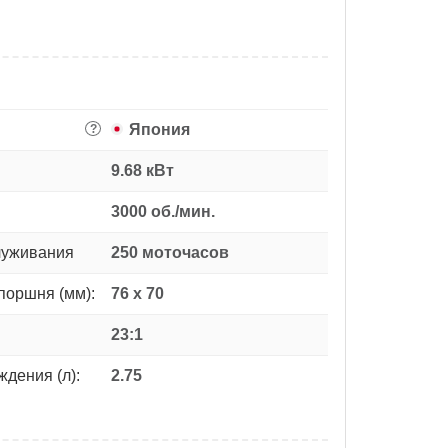
Япония
?
9.68 кВт
3000 об./мин.
луживания
250 моточасов
поршня (мм):
76 x 70
23:1
дения (л):
2.75