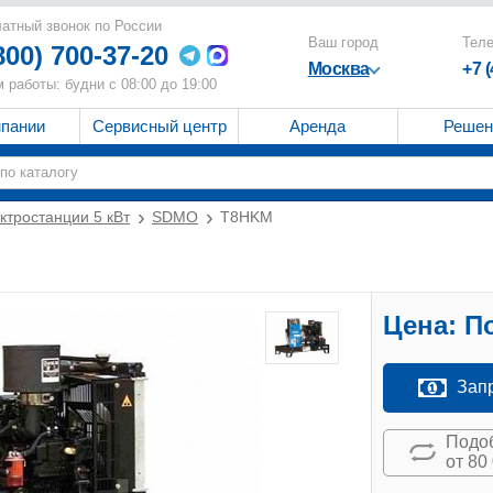
атный звонок по России
Ваш город
Тел
800) 700-37-20
Москва
+7 
 работы: будни с 08:00 до 19:00
мпании
Сервисный центр
Аренда
Решен
ктростанции 5 кВт
SDMO
T8HKM
Цена:
По
Зап
Подоб
от 80