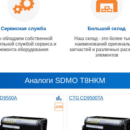
Сервисная служба
Большой склад
 обладаем собственной
Наш склад - это более ты
ильной службой сервиса и
наименований оригинал
ремонта оборудования
запчастей и различных рас
элементов
Аналоги SDMO T8HKM
D9500A
CTG CD9500TA
220В