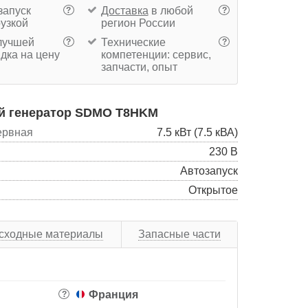
запуск
Доставка
в любой
?
?
рузкой
регион России
учшей
Технические
?
?
дка на цену
компетенции: сервис,
запчасти, опыт
 генератор SDMO T8HKM
ервная
7.5 кВт (7.5 кВА)
230 В
Автозапуск
Открытое
сходные материалы
Запасные части
Франция
?