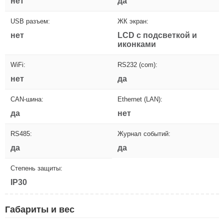
нет
да
USB разъем:
ЖК экран:
нет
LCD с подсветкой и
иконками
WiFi:
RS232 (com):
нет
да
CAN-шина:
Ethernet (LAN):
да
нет
RS485:
Журнал событий:
да
да
Степень защиты:
IP30
Габариты и вес