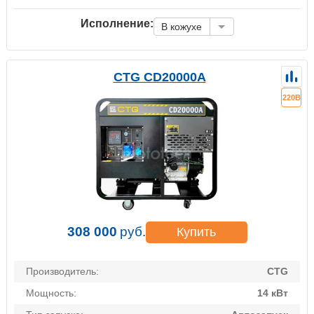
Исполнение:
В кожухе
CTG CD20000A
220В
308 000
руб.
Купить
Производитель:
CTG
Мощность:
14 кВт