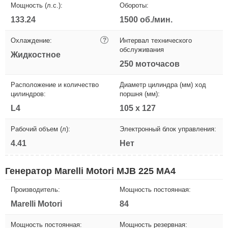
Мощность (л.с.):
Обороты:
133.24
1500 об./мин.
Охлаждение:
?
Интервал технического
обслуживания
Жидкостное
250 моточасов
Расположение и количество
Диаметр цилиндра (мм) ход
цилиндров:
поршня (мм):
L4
105 х 127
Рабочий объем (л):
Электронный блок управления:
4.41
Нет
Генератор Marelli Motori MJB 225 MA4
Производитель:
Мощность постоянная:
Marelli Motori
84
Мощность постоянная:
Мощность резервная: