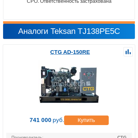
СРО. Ответственность застрахована
Аналоги Teksan TJ138PE5C
CTG AD-150RE
741 000
руб.
Купить
Производитель:
CTG