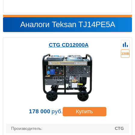
Аналоги Teksan TJ14PE5A
CTG CD12000A
220В
178 000
руб.
Купить
Производитель:
CTG