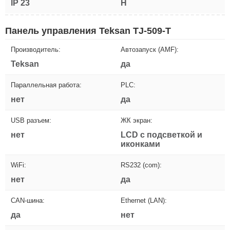
IP 23
H
Панель управления Teksan TJ-509-T
Производитель:
Автозапуск (AMF):
Teksan
да
Параллельная работа:
PLC:
нет
да
USB разъем:
ЖК экран:
нет
LCD с подсветкой и
иконками
WiFi:
RS232 (com):
нет
да
CAN-шина:
Ethernet (LAN):
да
нет