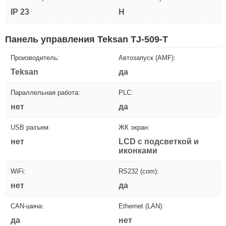
IP 23
H
Панель управления Teksan TJ-509-T
Производитель:
Автозапуск (AMF):
Teksan
да
Параллельная работа:
PLC:
нет
да
USB разъем:
ЖК экран:
нет
LCD с подсветкой и
иконками
WiFi:
RS232 (com):
нет
да
CAN-шина:
Ethernet (LAN):
да
нет