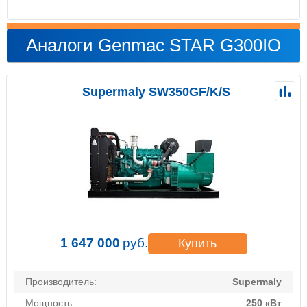
Аналоги Genmac STAR G300IO
Supermaly SW350GF/K/S
1 647 000
руб.
Купить
Производитель:
Supermaly
Мощность:
250 кВт