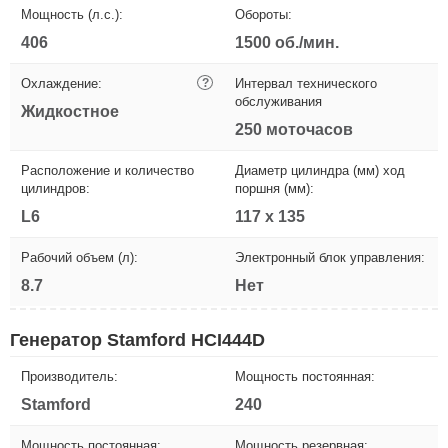
Мощность (л.с.):
Обороты:
406
1500 об./мин.
Охлаждение:
?
Интервал технического
обслуживания
Жидкостное
250 моточасов
Расположение и количество
Диаметр цилиндра (мм) ход
цилиндров:
поршня (мм):
L6
117 x 135
Рабочий объем (л):
Электронный блок управления:
8.7
Нет
Генератор Stamford HCI444D
Производитель:
Мощность постоянная:
Stamford
240
Мощность постоянная:
Мощность резервная: