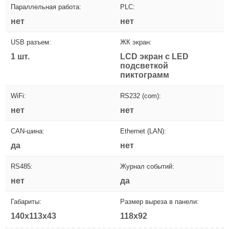
Параллельная работа:
PLC:
нет
нет
USB разъем:
ЖК экран:
1 шт.
LCD экран с LED
подсветкой
пиктограмм
WiFi:
RS232 (com):
нет
нет
CAN-шина:
Ethernet (LAN):
да
нет
RS485:
Журнал событий:
нет
да
Габариты:
Размер выреза в панели:
140x113x43
118x92