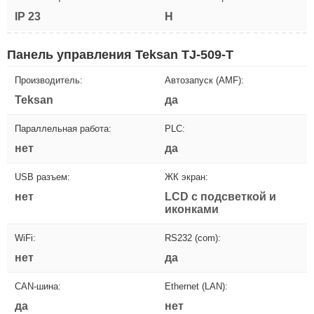
IP 23
H
Панель управления Teksan TJ-509-T
Производитель:
Автозапуск (AMF):
Teksan
да
Параллельная работа:
PLC:
нет
да
USB разъем:
ЖК экран:
нет
LCD с подсветкой и
иконками
WiFi:
RS232 (com):
нет
да
CAN-шина:
Ethernet (LAN):
да
нет