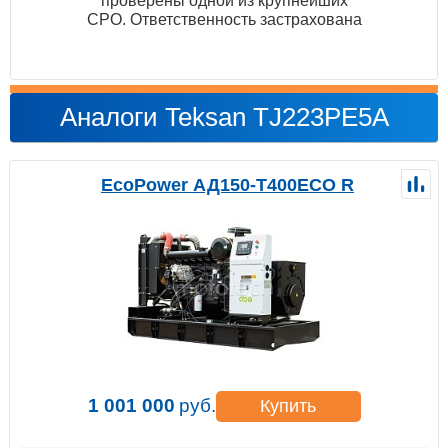
проверены одной из крупнейших
СРО. Ответственность застрахована
Аналоги Teksan TJ223PE5A
EcoPower АД150-T400ECO R
1 001 000
руб.
Купить