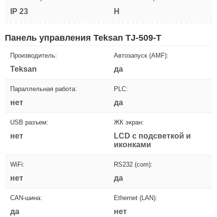
IP 23
H
Панель управления Teksan TJ-509-T
Производитель:
Автозапуск (AMF):
Teksan
да
Параллельная работа:
PLC:
нет
да
USB разъем:
ЖК экран:
нет
LCD с подсветкой и
иконками
WiFi:
RS232 (com):
нет
да
CAN-шина:
Ethernet (LAN):
да
нет