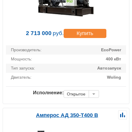
2 713 000
руб.
Купить
Производитель:
EcoPower
Мощность:
400 кВт
Тип запуска:
Автозапуск
Двигатель:
Woling
Исполнение:
Открытое
Амперос АД 350-Т400 B