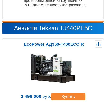
проверены одной из крупнейших
СРО. Ответственность застрахована
Аналоги Teksan TJ440PE5C
EcoPower АД350-T400ECO R
2 496 000
руб.
Купить