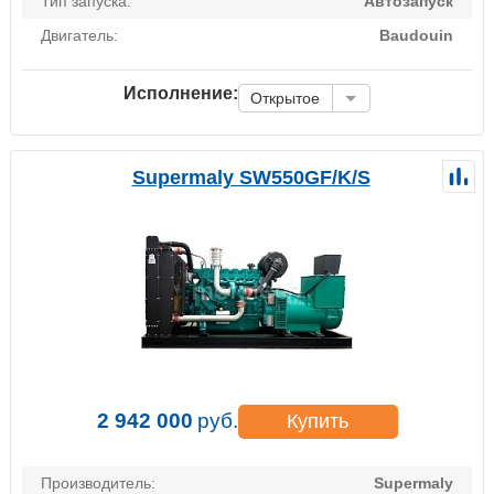
Тип запуска:
Автозапуск
Двигатель:
Baudouin
Исполнение:
Открытое
Supermaly SW550GF/K/S
2 942 000
руб.
Купить
Производитель:
Supermaly