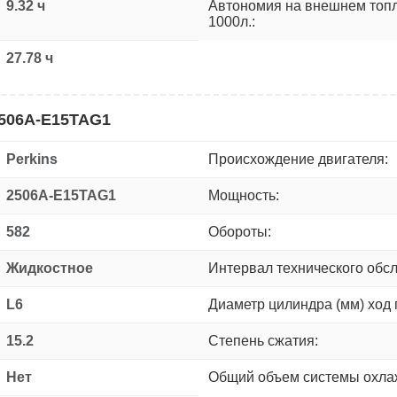
9.32 ч
Автономия на внешнем топ
1000л.:
27.78 ч
2506A-E15TAG1
Perkins
Происхождение двигателя:
2506A-E15TAG1
Мощность:
582
Обороты:
Жидкостное
Интервал технического обс
L6
Диаметр цилиндра (мм) ход 
15.2
Степень сжатия:
Нет
Общий объем системы охлаж