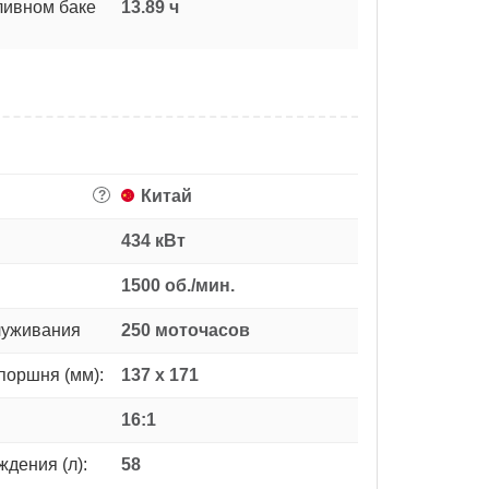
ливном баке
13.89 ч
Китай
?
434 кВт
1500 об./мин.
луживания
250 моточасов
поршня (мм):
137 х 171
16:1
дения (л):
58