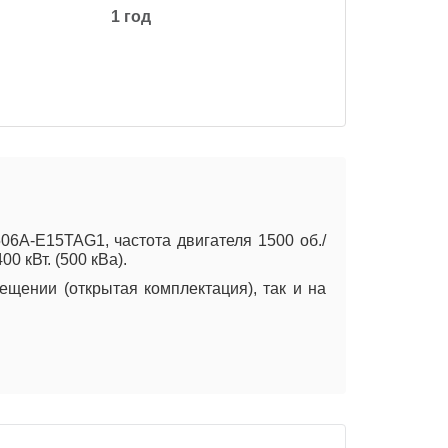
1 год
6A-E15TAG1, частота двигателя 1500 об./
0 кВт. (500 кВа).
щении (открытая комплектация), так и на