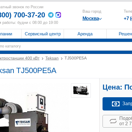
атный звонок по России
Ваш город
Тел
800) 700-37-20
Москва
+7 
 работы: будни с 08:00 до 19:00
мпании
Сервисный центр
Аренда
Решен
ктростанции 400 кВт
Teksan
TJ500PE5A
eksan TJ500PE5A
Цена:
По
Зап
Подоб
от 2 