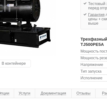
Тестовый 
перед отг
Гарантия
л
цены + ски
выше
Трехфазный 
TJ500PE5A
Мощность пос
Мощность рез
В контейнере
Напряжение
Тип запуска
Исполнение
Опции
Услуги
Документация
Отзывы
Ра