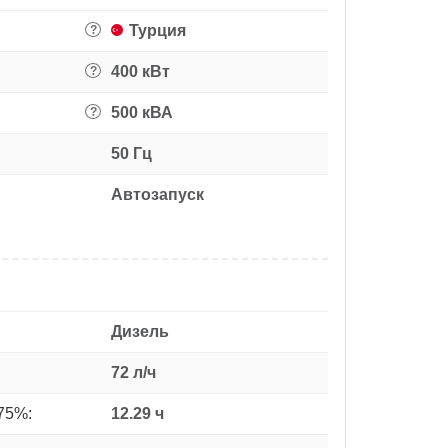
Турция
?
400 кВт
?
500 кВА
?
50 Гц
Автозапуск
Дизель
72 л/ч
75%:
12.29 ч