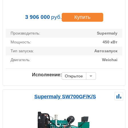
3 906 000
руб.
Купить
Производитель:
Supermaly
Мощность:
450 кВт
Тип запуска:
Автозапуск
Двигатель:
Weichai
Исполнение:
Открытое
Supermaly SW700GF/K/S