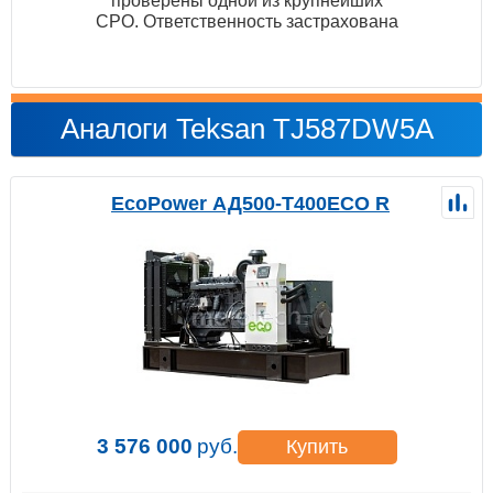
проверены одной из крупнейших
СРО. Ответственность застрахована
Аналоги Teksan TJ587DW5A
EcoPower АД500-T400ECO R
3 576 000
руб.
Купить