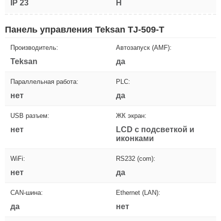
IP 23
H
Панель управления Teksan TJ-509-T
Производитель:
Автозапуск (AMF):
Teksan
да
Параллельная работа:
PLC:
нет
да
USB разъем:
ЖК экран:
нет
LCD с подсветкой и
иконками
WiFi:
RS232 (com):
нет
да
CAN-шина:
Ethernet (LAN):
да
нет